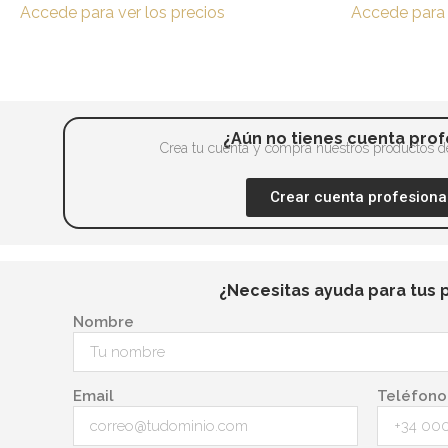
página
Accede para ver los precios
Accede para 
Las
de
opciones
producto
se
pueden
elegir
¿Aún no tienes cuenta prof
en
Crea tu cuenta y compra nuestros productos de
la
Crear cuenta profesiona
página
de
producto
¿Necesitas ayuda para tus 
Nombre
Email
Teléfono