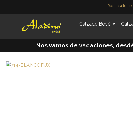
Ir
Realízala tu pe
al
contenido
Calzado Bebé
Calza
M
Nos vamos de vacaciones, desde e