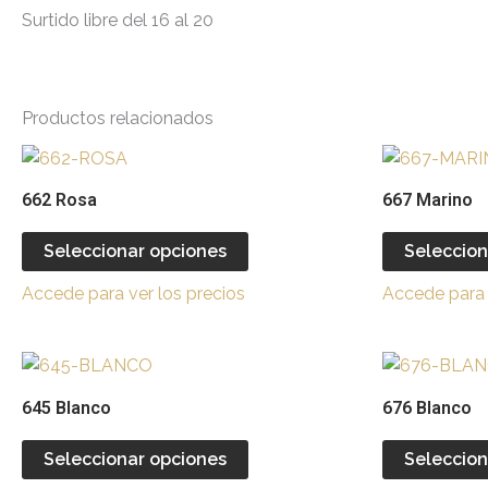
Surtido libre del 16 al 20
Productos relacionados
Este
producto
662 Rosa
667 Marino
tiene
múltiples
Seleccionar opciones
Seleccion
variantes.
Accede para ver los precios
Accede para 
Las
opciones
se
Este
pueden
producto
645 Blanco
676 Blanco
elegir
tiene
en
múltiples
Seleccionar opciones
Seleccion
la
variantes.