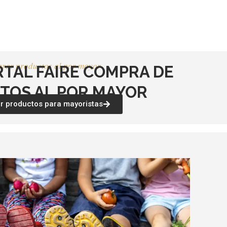
página
página
de
de
producto
producto
rar productos al por mayor
RTAL FAIRE COMPRA DE
TOS AL POR MAYOR
 productos para mayoristas