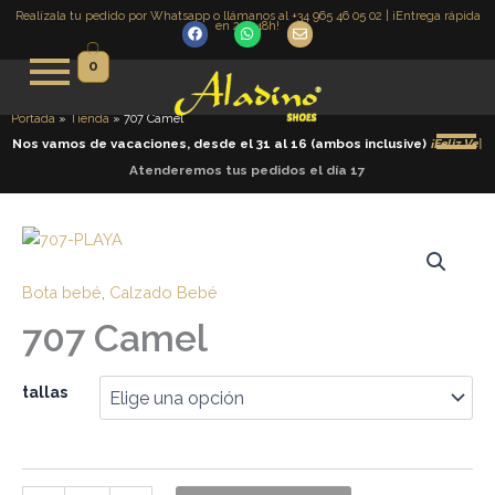
Ir
Realízala tu pedido por Whatsapp o llámanos al +34 965 46 05 02 | ¡Entrega rápida
en 24 -48h!
F
W
E
al
a
h
n
c
a
v
contenido
0
e
t
e
b
s
l
o
a
o
o
p
p
Portada
»
Tienda
»
707 Camel
k
p
e
Nos vamos de vacaciones, desde el 31 al 16 (ambos inclusive)
¡
F
e
l
i
z
V
e
r
|
Atenderemos tus pedidos el día 17
707
Camel
cantidad
Bota bebé
,
Calzado Bebé
707 Camel
tallas