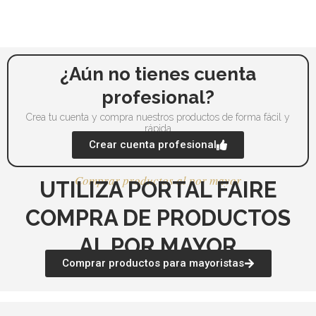
se
se
pueden
pu
elegir
ele
en
en
la
la
¿Aún no tienes cuenta
página
pá
profesional?
de
de
Crea tu cuenta y compra nuestros productos de forma fácil y
producto
pr
rápida
Crear cuenta profesional
Comprar productos al por mayor
UTILIZA PORTAL FAIRE
COMPRA DE PRODUCTOS
AL POR MAYOR
Comprar productos para mayoristas