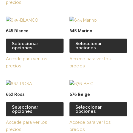
precios
pueden
pu
elegir
ele
Este
Es
en
en
producto
pr
la
la
645 Blanco
645 Marino
tiene
tie
página
pá
múltiples
múl
de
de
Seleccionar
Seleccionar
opciones
opciones
variantes.
var
producto
pr
Las
La
Accede para ver los
Accede para ver los
opciones
op
precios
precios
se
se
pueden
pu
Este
Es
elegir
ele
producto
pr
en
en
662 Rosa
676 Beige
tiene
tie
la
la
múltiples
múl
página
pá
Seleccionar
Seleccionar
opciones
opciones
variantes.
var
de
de
Las
La
producto
pr
Accede para ver los
Accede para ver los
opciones
op
precios
precios