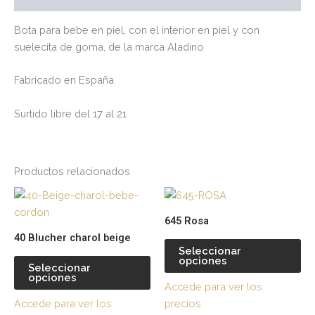
Bota para bebe en piel, con el interior en piel y con
suelecita de goma, de la marca Aladino
Fabricado en España
Surtido libre del 17 al 21
Productos relacionados
Este
Es
producto
pr
645 Rosa
tiene
tie
40 Blucher charol beige
múltiples
múl
Seleccionar
opciones
variantes.
var
Seleccionar
opciones
Las
La
Accede para ver los
opciones
op
Accede para ver los
precios
se
se