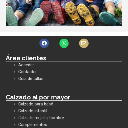
F
W
E
a
h
n
c
a
v
e
t
e
Área clientes
b
s
l
Acceder
o
a
o
o
p
p
Contacto
k
p
e
Guía de tallas
Calzado al por mayor
Calzado para bebé
Calzado infantil
Calzado
mujer
y
hombre
Complementos