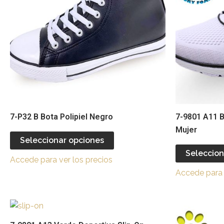
de
variantes.
producto
Las
opciones
se
pueden
elegir
en
la
página
7-P32 B Bota Polipiel Negro
7-9801 A11 B
de
Mujer
producto
Seleccionar opciones
Seleccion
Accede para ver los precios
Accede para 
Este
producto