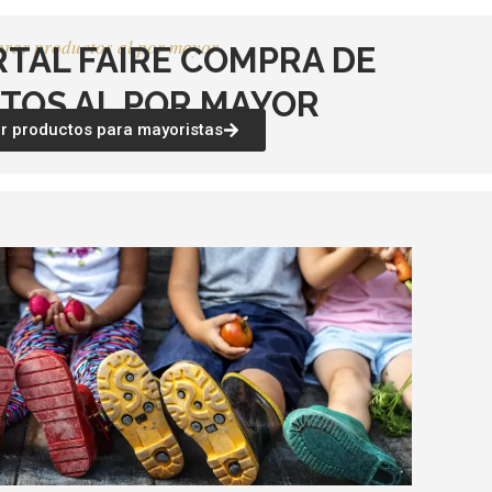
rar productos al por mayor
RTAL FAIRE COMPRA DE
TOS AL POR MAYOR
 productos para mayoristas