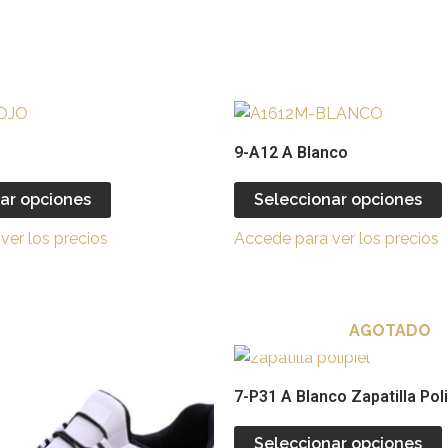
Este
producto
9-A12 A Blanco
tiene
múltiples
ar opciones
Seleccionar opciones
variantes.
v
ver los precios
Accede para ver los precios
Las
opciones
se
pueden
AGOTADO
elegir
e
Este
en
producto
7-P31 A Blanco Zapatilla Poli
la
l
tiene
página
múltiples
Seleccionar opciones