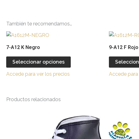
También te recomendamos…
Este
producto
7-A12 K Negro
9-A12 F Rojo
tiene
múltiples
Seleccionar opciones
Seleccion
variantes.
Accede para ver los precios
Accede para 
Las
opciones
se
Productos relacionados
pueden
elegir
Este
en
producto
la
tiene
página
múltiples