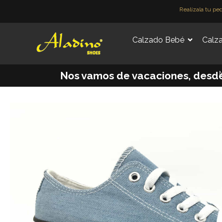
Ir
Realízala tu pe
al
contenido
Calzado Bebé
Calza
M
Nos vamos de vacaciones, desde e