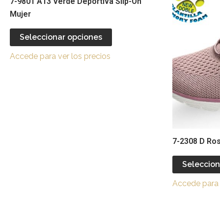
7-9801 A13 Verde Deportiva Slip-On
tiene
Mujer
múltiples
variantes.
Seleccionar opciones
Las
Accede para ver los precios
opciones
se
pueden
elegir
en
la
página
7-2308 D Ros
de
producto
Seleccion
Accede para 