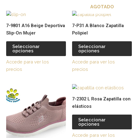
AGOTADO
elegir
ele
Este
Es
en
en
producto
pr
la
la
7-9801 A16 Beige Deportiva
7-P31 A Blanco Zapatilla
tiene
tie
página
pá
Slip-On Mujer
Polipiel
múltiples
múl
de
de
variantes.
var
producto
pr
Seleccionar
Seleccionar
opciones
opciones
Las
La
opciones
op
Accede para ver los
Accede para ver los
se
se
precios
precios
pueden
pu
elegir
ele
Este
Es
en
en
producto
pr
la
la
7-2302 L Rosa Zapatilla con
tiene
tie
página
pá
elásticos
múltiples
múl
de
de
variantes.
var
producto
pr
Seleccionar
opciones
Las
La
opciones
op
Accede para ver los