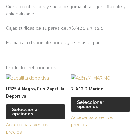
Cierre de elásticos y suela de goma ultra-ligera, flexible y
antideslizante.
Cajas surtidas de 12 pares del 36/41: 1 2 3 3 2 1
Media caja disponible por 0,25 cts más el par.
Productos relacionados
Este
Es
producto
pr
H325 A Negro/Gris Zapatilla
7-A12 D Marino
tiene
tie
Deportiva
múltiples
múl
Seleccionar
opciones
variantes.
var
Seleccionar
opciones
Las
La
Accede para ver los
opciones
op
Accede para ver los
precios
se
se
precios
pueden
pu