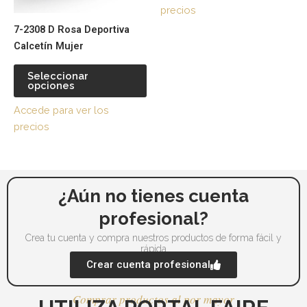
se
se
precios
pueden
pu
7-2308 D Rosa Deportiva
elegir
ele
Calcetín Mujer
en
en
la
la
Seleccionar
página
pá
opciones
de
de
Accede para ver los
producto
pr
precios
¿Aún no tienes cuenta
profesional?
Crea tu cuenta y compra nuestros productos de forma fácil y
rápida
Crear cuenta profesional
Comprar productos al por mayor