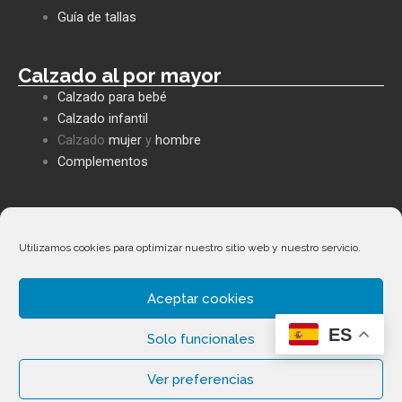
k
p
e
Guía de tallas
Calzado al por mayor
Calzado para bebé
Calzado infantil
Calzado
mujer
y
hombre
Complementos
Políticas empresa
Política de privacidad
Utilizamos cookies para optimizar nuestro sitio web y nuestro servicio.
Envíos y devoluciones
Política de cookies
Aceptar cookies
Términos y condiciones
ES
Solo funcionales
Ver preferencias