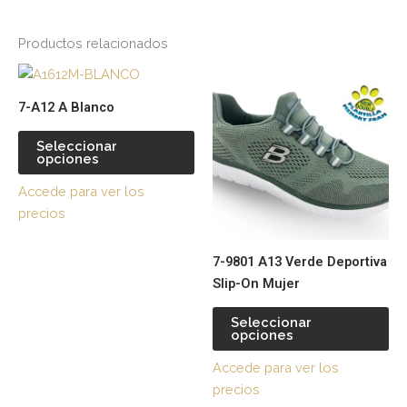
Productos relacionados
Este
Es
producto
pr
7-A12 A Blanco
tiene
tie
múltiples
múl
Seleccionar
opciones
variantes.
var
Las
La
Accede para ver los
opciones
op
precios
se
se
pueden
pu
7-9801 A13 Verde Deportiva
elegir
ele
Slip-On Mujer
en
en
la
la
Seleccionar
página
pá
opciones
de
de
Accede para ver los
producto
pr
precios