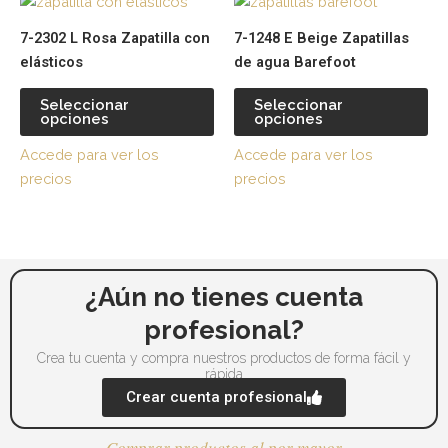
Este
Es
producto
pr
7-2302 L Rosa Zapatilla con
7-1248 E Beige Zapatillas
tiene
tie
elásticos
de agua Barefoot
múltiples
múl
variantes.
var
Seleccionar
Seleccionar
opciones
opciones
Las
La
opciones
op
Accede para ver los
Accede para ver los
se
se
precios
precios
pueden
pu
elegir
ele
en
en
la
la
página
pá
¿Aún no tienes cuenta
de
de
profesional?
producto
pr
Crea tu cuenta y compra nuestros productos de forma fácil y
rápida
Crear cuenta profesional
Comprar productos al por mayor