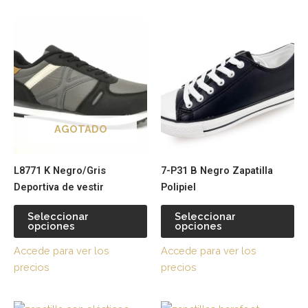
Este
Es
producto
pr
tiene
tie
múltiples
múl
variantes.
var
Las
La
opciones
op
AGOTADO
se
se
pueden
pu
L8771 K Negro/Gris
7-P31 B Negro Zapatilla
elegir
ele
Deportiva de vestir
Polipiel
en
en
la
la
Seleccionar
Seleccionar
página
pá
opciones
opciones
de
de
Accede para ver los
Accede para ver los
producto
pr
precios
precios