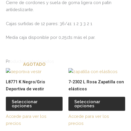
Cierre de cordones y suela de goma ligera con patín
antideslizante.
Cajas surtidas de 12 pares: 36/41: 1 2 3 3 2 1
Media caja disponible por 0,25cts más el par.
Productos relacionados
AGOTADO
Este
Es
producto
pr
L8771 K Negro/Gris
7-2302 L Rosa Zapatilla con
tiene
tie
Deportiva de vestir
elásticos
múltiples
múl
variantes.
var
Seleccionar
Seleccionar
opciones
opciones
Las
La
opciones
op
Accede para ver los
Accede para ver los
se
se
precios
precios
pueden
pu