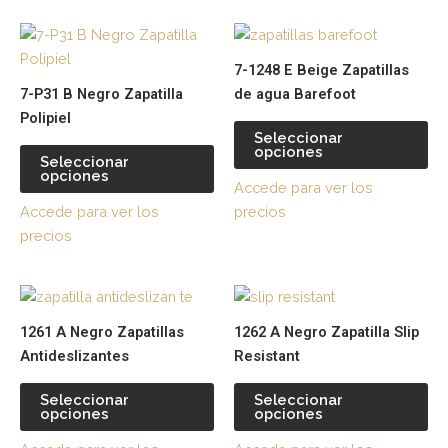
elegir
ele
Este
Es
en
en
producto
pr
la
la
7-1248 E Beige Zapatillas
tiene
tie
página
pá
7-P31 B Negro Zapatilla
de agua Barefoot
múltiples
múl
de
de
Polipiel
variantes.
var
producto
pr
Seleccionar
opciones
Las
La
Seleccionar
opciones
opciones
op
Accede para ver los
se
se
Accede para ver los
precios
pueden
pu
precios
elegir
ele
en
en
Este
Es
la
la
producto
pr
página
pá
1261 A Negro Zapatillas
1262 A Negro Zapatilla Slip
tiene
tie
de
de
Antideslizantes
Resistant
múltiples
múl
producto
pr
variantes.
var
Seleccionar
Seleccionar
opciones
opciones
Las
La
opciones
op