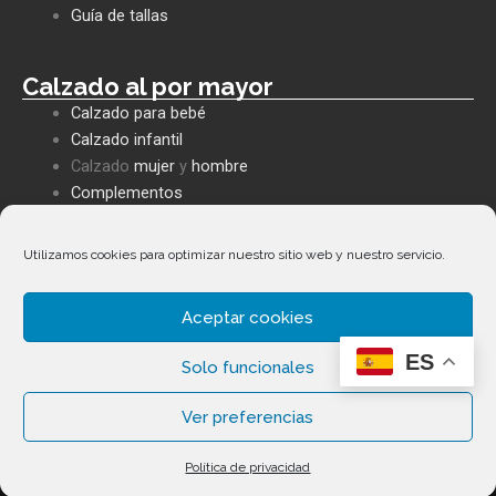
k
p
e
Guía de tallas
Calzado al por mayor
Calzado para bebé
Calzado infantil
Calzado
mujer
y
hombre
Complementos
Utilizamos cookies para optimizar nuestro sitio web y nuestro servicio.
Políticas empresa
Política de privacidad
Aceptar cookies
Envíos y devoluciones
Política de cookies
ES
Solo funcionales
Términos y condiciones
Ver preferencias
Copyright ©
2026
Calzados Fernández Alonso. Todos los
Política de privacidad
derechos reservados.