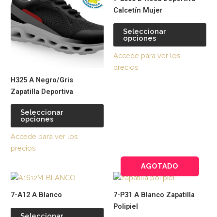
tiene
tie
Calcetín Mujer
múltiples
múl
variantes.
var
Seleccionar
opciones
Las
La
opciones
op
Accede para ver los
se
se
precios
pueden
pu
H325 A Negro/Gris
elegir
ele
Zapatilla Deportiva
en
en
la
la
Seleccionar
opciones
página
pág
de
de
Accede para ver los
producto
pr
precios
AGOTADO
Este
Est
producto
pr
7-A12 A Blanco
7-P31 A Blanco Zapatilla
tiene
tie
Polipiel
múltiples
múl
Seleccionar