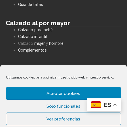
k
p
e
Guía de tallas
Calzado al por mayor
Calzado para bebé
Calzado infantil
Calzado
mujer
y
hombre
Complementos
Políticas empresa
Política de privacidad
Utilizamos cookies para optimizar nuestro sitio web y nuestro servicio.
Envíos y devoluciones
Política de cookies
Aceptar cookies
Términos y condiciones
ES
Facebook
Whatsapp
Envelope
Phone-
Solo funcionales
alt
Ver preferencias