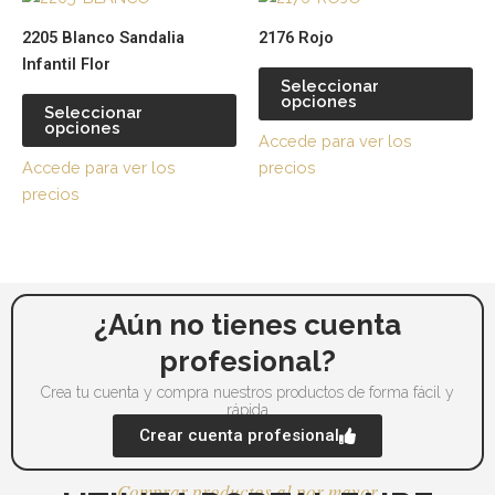
producto
pr
2205 Blanco Sandalia
2176 Rojo
tiene
tie
Infantil Flor
múltiples
múl
Seleccionar
opciones
variantes.
var
Seleccionar
opciones
Las
La
Accede para ver los
opciones
op
Accede para ver los
precios
se
se
precios
pueden
pu
elegir
ele
en
en
la
la
página
pá
¿Aún no tienes cuenta
de
de
profesional?
producto
pr
Crea tu cuenta y compra nuestros productos de forma fácil y
rápida
Crear cuenta profesional
Comprar productos al por mayor