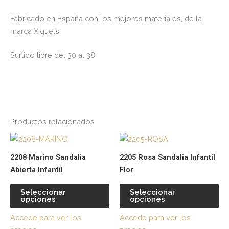
Fabricado en España con los mejores materiales, de la
marca Xiquets
Surtido libre del 30 al 38
Productos relacionados
Este
Es
producto
pr
2208 Marino Sandalia
2205 Rosa Sandalia Infantil
tiene
tie
Abierta Infantil
Flor
múltiples
múl
variantes.
var
Seleccionar
Seleccionar
opciones
opciones
Las
La
opciones
op
Accede para ver los
Accede para ver los
se
se