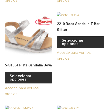
precios
precios
pueden
pu
elegir
ele
Este
Es
en
en
producto
pr
la
la
2210 Rosa Sandalia T-Bar
tiene
tie
página
pá
Glitter
múltiples
múl
de
de
variantes.
var
producto
pr
Seleccionar
opciones
Las
La
opciones
op
Accede para ver los
se
se
precios
pueden
pu
5-S1064 Plata Sandalia Joya
elegir
ele
en
en
Seleccionar
la
la
opciones
página
pá
Accede para ver los
de
de
precios
producto
pr
Este
Es