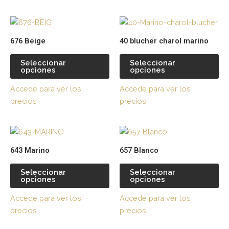
pueden
pu
Este
Es
elegir
ele
producto
pr
en
en
676 Beige
40 blucher charol marino
tiene
tie
la
la
múltiples
múl
página
pá
Seleccionar
Seleccionar
opciones
opciones
variantes.
var
de
de
Las
La
producto
pr
Accede para ver los
Accede para ver los
opciones
op
precios
precios
se
se
pueden
pu
Este
Es
elegir
ele
producto
pr
en
en
643 Marino
657 Blanco
tiene
tie
la
la
múltiples
múl
página
pá
Seleccionar
Seleccionar
opciones
opciones
variantes.
var
de
de
Las
La
producto
pr
Accede para ver los
Accede para ver los
opciones
op
precios
precios
se
se