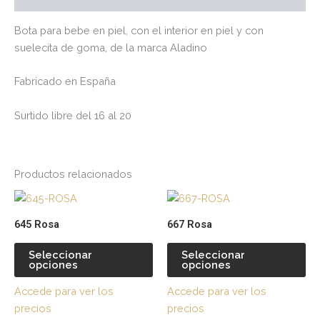
Bota para bebe en piel, con el interior en piel y con
suelecita de goma, de la marca Aladino
Fabricado en España
Surtido libre del 16 al 20
Productos relacionados
Este
Es
producto
pr
645 Rosa
667 Rosa
tiene
tie
múltiples
múl
Seleccionar
Seleccionar
opciones
opciones
variantes.
var
Las
La
Accede para ver los
Accede para ver los
opciones
op
precios
precios
se
se