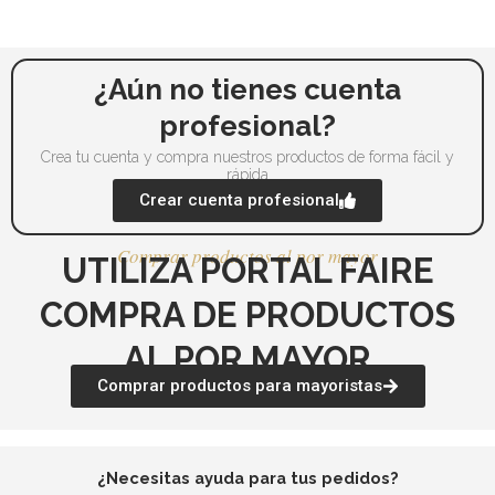
pueden
pu
elegir
ele
en
en
la
la
¿Aún no tienes cuenta
página
pá
profesional?
de
de
Crea tu cuenta y compra nuestros productos de forma fácil y
producto
pr
rápida
Crear cuenta profesional
Comprar productos al por mayor
UTILIZA PORTAL FAIRE
COMPRA DE PRODUCTOS
AL POR MAYOR
Comprar productos para mayoristas
¿Necesitas ayuda para tus pedidos?