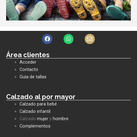
F
W
E
a
h
n
c
a
v
e
t
e
Área clientes
b
s
l
Acceder
o
a
o
o
p
p
Contacto
k
p
e
Guía de tallas
Calzado al por mayor
Calzado para bebé
Calzado infantil
Calzado
mujer
y
hombre
Complementos