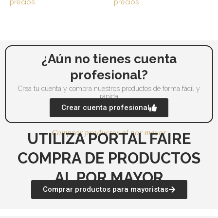
precios
precios
se
se
pueden
pu
elegir
ele
en
en
la
la
¿Aún no tienes cuenta
página
pá
profesional?
de
de
Crea tu cuenta y compra nuestros productos de forma fácil y
producto
pr
rápida
Crear cuenta profesional
Comprar productos al por mayor
UTILIZA PORTAL FAIRE
COMPRA DE PRODUCTOS
AL POR MAYOR
Comprar productos para mayoristas