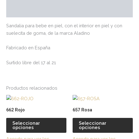
Valoraciones (0)
Sandalia para bebe en piel, con el interior en piel y con
suelecita de goma, de la marca Aladino
Fabricado en España
Surtido libre del 17 al 21
Productos relacionados
Este
Es
producto
pr
662 Rojo
657 Rosa
tiene
tie
múltiples
múl
Seleccionar
Seleccionar
opciones
opciones
variantes.
var
Las
La
Accede para ver los
Accede para ver los