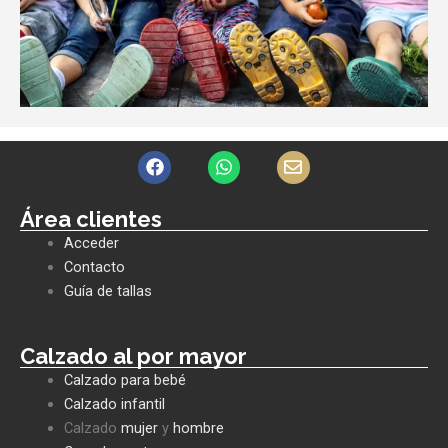
F
W
E
a
h
n
c
a
v
e
t
e
Área clientes
b
s
l
Acceder
o
a
o
o
p
p
Contacto
k
p
e
Guía de tallas
Calzado al por mayor
Calzado para bebé
Calzado infantil
Calzado
mujer
y
hombre