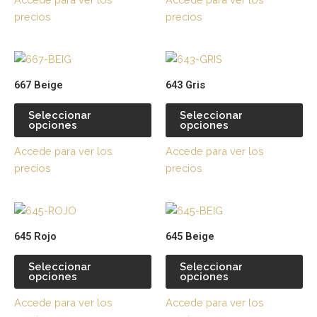
opciones
op
precios
precios
se
se
pueden
pu
Este
Es
elegir
ele
producto
pr
en
en
667 Beige
643 Gris
tiene
tie
la
la
múltiples
múl
página
pá
Seleccionar
Seleccionar
opciones
opciones
variantes.
var
de
de
Las
La
producto
pr
Accede para ver los
Accede para ver los
opciones
op
precios
precios
se
se
pueden
pu
Este
Es
elegir
ele
producto
pr
en
en
645 Rojo
645 Beige
tiene
tie
la
la
múltiples
múl
página
pá
Seleccionar
Seleccionar
opciones
opciones
variantes.
var
de
de
Las
La
producto
pr
Accede para ver los
Accede para ver los
opciones
op