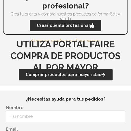
de
de
profesional?
producto
pr
Crea tu cuenta y compra nuestros productos de forma fácil y
rápida
Crear cuenta profesional
Comprar productos al por mayor
UTILIZA PORTAL FAIRE
COMPRA DE PRODUCTOS
AL POR MAYOR
Comprar productos para mayoristas
¿Necesitas ayuda para tus pedidos?
Nombre
Email