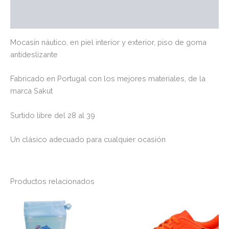
Valoraciones (0)
Mocasín náutico, en piel interior y exterior, piso de goma
antideslizante
Fabricado en Portugal con los mejores materiales, de la
marca Sakut
Surtido libre del 28 al 39
Un clásico adecuado para cualquier ocasión
Productos relacionados
Este
Es
producto
pr
tiene
tie