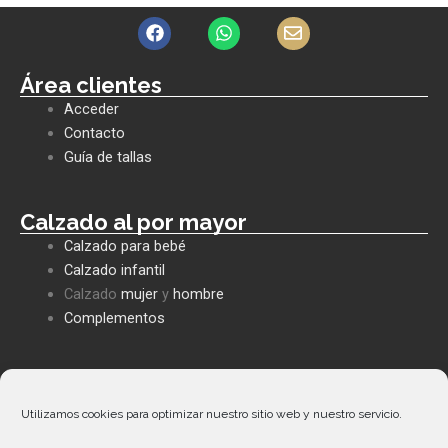
F
W
E
a
h
n
c
a
v
e
t
e
Área clientes
b
s
l
Acceder
o
a
o
o
p
p
Contacto
k
p
e
Guía de tallas
Calzado al por mayor
Calzado para bebé
Calzado infantil
Calzado
mujer
y
hombre
Complementos
Políticas empresa
Política de privacidad
Utilizamos cookies para optimizar nuestro sitio web y nuestro servicio.
Envíos y devoluciones