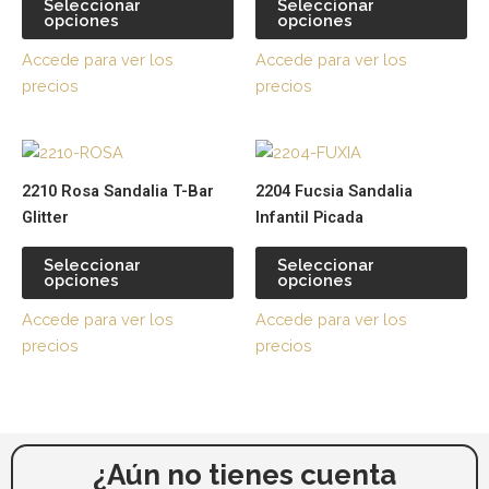
Seleccionar
Seleccionar
opciones
opciones
Las
La
opciones
op
Accede para ver los
Accede para ver los
se
se
precios
precios
pueden
pu
elegir
ele
Este
Es
en
en
producto
pr
la
la
2210 Rosa Sandalia T-Bar
2204 Fucsia Sandalia
tiene
tie
página
pá
Glitter
Infantil Picada
múltiples
múl
de
de
variantes.
var
producto
pr
Seleccionar
Seleccionar
opciones
opciones
Las
La
opciones
op
Accede para ver los
Accede para ver los
se
se
precios
precios
pueden
pu
elegir
ele
en
en
la
la
página
pá
¿Aún no tienes cuenta