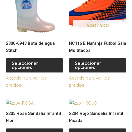
múltiples
múl
variantes.
var
Las
La
opciones
op
AGOTADO
se
se
pueden
pu
2300-6943 Bota de agua
HC116 E Naranja Fútbol Sala
elegir
ele
Stitch
Multitacos
en
en
la
la
Seleccionar
Seleccionar
página
pá
opciones
opciones
de
de
Accede para ver los
Accede para ver los
producto
pr
precios
precios
Este
Es
producto
pr
2205 Rosa Sandalia Infantil
2204 Rojo Sandalia Infantil
tiene
tie
Flor
Picada
múltiples
múl
variantes.
var