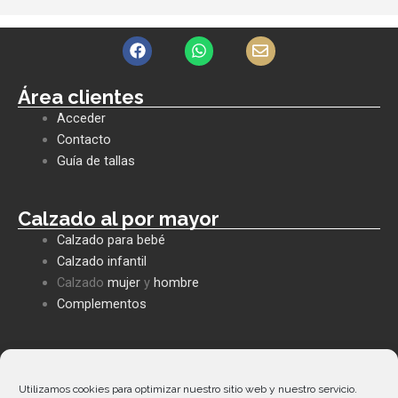
F
W
E
a
h
n
c
a
v
e
t
e
Área clientes
b
s
l
Acceder
o
a
o
o
p
p
Contacto
k
p
e
Guía de tallas
Calzado al por mayor
Calzado para bebé
Calzado infantil
Calzado
mujer
y
hombre
Complementos
Políticas empresa
Política de privacidad
Utilizamos cookies para optimizar nuestro sitio web y nuestro servicio.