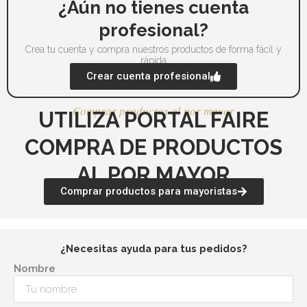
página
pá
¿Aún no tienes cuenta
de
de
profesional?
producto
pr
Crea tu cuenta y compra nuestros productos de forma fácil y
rápida
Crear cuenta profesional
Comprar productos al por mayor
UTILIZA PORTAL FAIRE
COMPRA DE PRODUCTOS
AL POR MAYOR
Comprar productos para mayoristas
¿Necesitas ayuda para tus pedidos?
Nombre