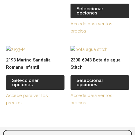
la
la
Seleccionar
página
pá
opciones
de
de
Accede para ver los
producto
pr
precios
Este
Es
producto
pr
2193 Marino Sandalia
2300-6943 Bota de agua
tiene
tie
Romana Infantil
Stitch
múltiples
múl
variantes.
var
Seleccionar
Seleccionar
opciones
opciones
Las
La
opciones
op
Accede para ver los
Accede para ver los
se
se
precios
precios
pueden
pu
elegir
ele
en
en
la
la