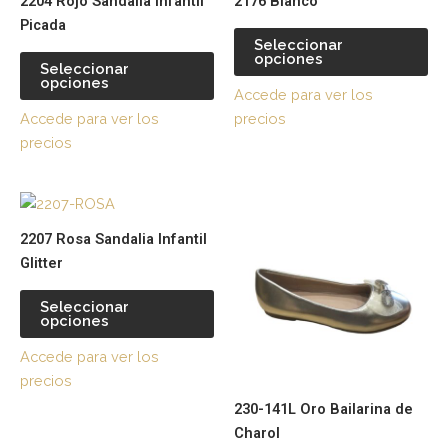
2204 Rojo Sandalia Infantil
2176 Blanco
tiene
tie
Picada
múltiples
múl
Seleccionar
opciones
variantes.
var
Seleccionar
opciones
Las
La
Accede para ver los
opciones
op
Accede para ver los
precios
se
se
precios
pueden
pu
elegir
ele
Este
Es
en
en
producto
pr
la
la
2207 Rosa Sandalia Infantil
tiene
tie
página
pá
Glitter
múltiples
múl
de
de
variantes.
var
producto
pr
Seleccionar
opciones
Las
La
opciones
op
Accede para ver los
se
se
precios
pueden
pu
230-141L Oro Bailarina de
elegir
ele
Charol
en
en