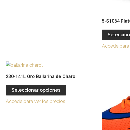
en
la
página
5-S1064 Plat
de
producto
Seleccion
Accede para 
Este
producto
230-141L Oro Bailarina de Charol
tiene
múltiples
Seleccionar opciones
variantes.
Accede para ver los precios
Las
opciones
se
pueden