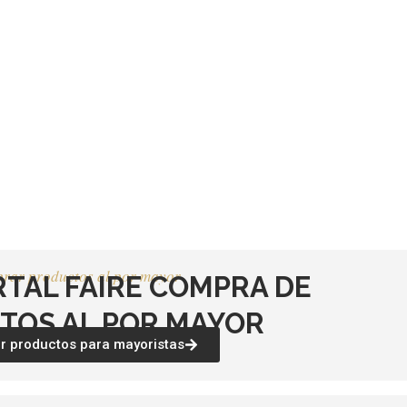
rar productos al por mayor
RTAL FAIRE COMPRA DE
TOS AL POR MAYOR
 productos para mayoristas