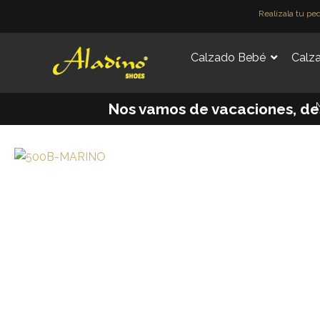
Ir
Realízala tu pe
al
contenido
Calzado Bebé
Calza
M
Nos vamos de vacaciones, desde