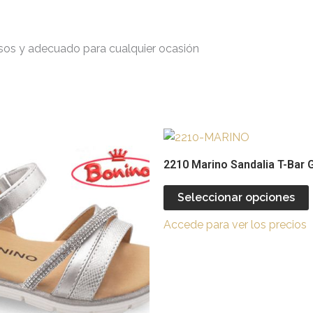
asos y adecuado para cualquier ocasión
Este
producto
2210 Marino Sandalia T-Bar G
tiene
múltiples
Seleccionar opciones
variantes.
v
Accede para ver los precios
Las
opciones
se
pueden
elegir
e