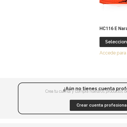
elegir
en
la
página
HC116 E Nara
de
producto
Seleccion
Accede para 
¿Aún no tienes cuenta prof
Crea tu cuenta y compra nuestros productos de
Crear cuenta profesiona