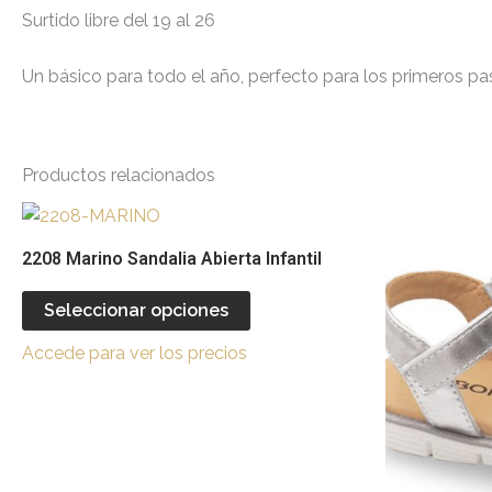
Surtido libre del 19 al 26
Un básico para todo el año, perfecto para los primeros p
Productos relacionados
Este
producto
2208 Marino Sandalia Abierta Infantil
tiene
múltiples
Seleccionar opciones
variantes.
Accede para ver los precios
Las
opciones
se
pueden
elegir