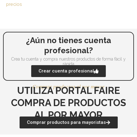
producto
pr
precios
¿Aún no tienes cuenta
profesional?
Crea tu cuenta y compra nuestros productos de forma fácil y
rápida
Crear cuenta profesional
Comprar productos al por mayor
UTILIZA PORTAL FAIRE
COMPRA DE PRODUCTOS
AL POR MAYOR
Comprar productos para mayoristas