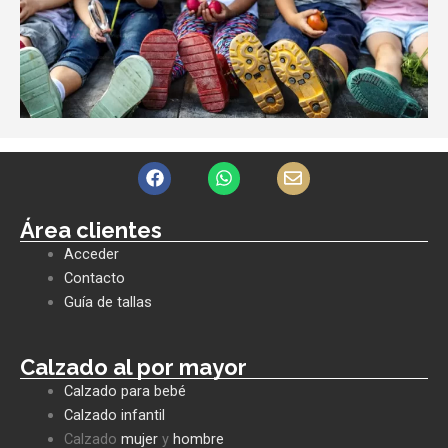
F
W
E
a
h
n
c
a
v
e
t
e
Área clientes
b
s
l
Acceder
o
a
o
o
p
p
Contacto
k
p
e
Guía de tallas
Calzado al por mayor
Calzado para bebé
Calzado infantil
Calzado
mujer
y
hombre