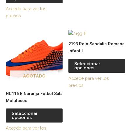
página
pá
Accede para ver los
de
de
precios
producto
pr
Este
Es
producto
pr
2193 Rojo Sandalia Romana
tiene
tie
Infantil
múltiples
múl
variantes.
var
Seleccionar
opciones
Las
La
opciones
op
AGOTADO
Accede para ver los
se
se
precios
pueden
pu
HC116 E Naranja Fútbol Sala
elegir
ele
Multitacos
en
en
la
la
Seleccionar
página
pá
opciones
de
de
Accede para ver los