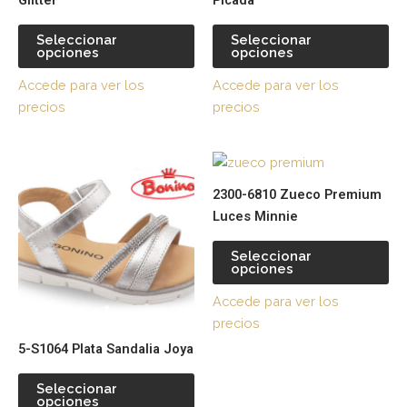
Glitter
Picada
múltiples
múl
variantes.
var
Seleccionar
Seleccionar
opciones
opciones
Las
La
opciones
op
Accede para ver los
Accede para ver los
se
se
precios
precios
pueden
pu
elegir
ele
Este
Es
en
en
producto
pr
la
la
2300-6810 Zueco Premium
tiene
tie
página
pá
Luces Minnie
múltiples
múl
de
de
variantes.
var
producto
pr
Seleccionar
opciones
Las
La
opciones
op
Accede para ver los
se
se
precios
pueden
pu
5-S1064 Plata Sandalia Joya
elegir
ele
en
en
Seleccionar
la
la
opciones