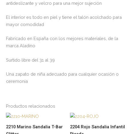
antideslizante y velcro para una mejor sujeción
El interior es todo en piel y tiene el talón acolchado para
mayor comodidad
Fabricado en España con los mejores materiales, de la
marca Aladino
Surtido libre del 31 al 39
Una zapato de niña adecuado para cualquier ocasión o
ceremonia
Productos relacionados
Este
Es
producto
pr
2210 Marino Sandalia T-Bar
2204 Rojo Sandalia Infantil
tiene
tie