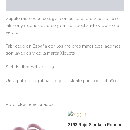
Valoraciones (0)
Zapato mercedes colegial con puntera reforzada, en piel
interior y exterior, piso de goma antideslizante y cierre con
velcro
Fabricado en España con los mejores materiales, ademas
son lavables y de la marca Xiquets
Surtido libre del 20 al 29
Un zapato colegial básico y resistente para todo el año
Productos relacionados
Este
Es
producto
pr
2193 Rojo Sandalia Romana
tiene
tie