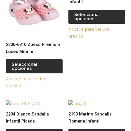
Infantil
múltiples
múl
variantes.
var
Seleccionar
opciones
Las
La
opciones
op
Accede para ver los
se
se
precios
pueden
pu
2300-6810 Zueco Premium
elegir
ele
Luces Minnie
en
en
la
la
Seleccionar
página
pá
opciones
de
de
Accede para ver los
producto
pr
precios
Este
Es
producto
pr
2204 Blanco Sandalia
2193 Marino Sandalia
tiene
tie
Infantil Picada
Romana Infantil
múltiples
múl