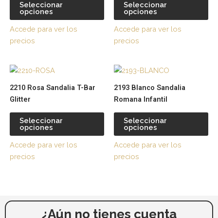
variantes.
var
Seleccionar
Seleccionar
opciones
opciones
Las
La
opciones
op
Accede para ver los
Accede para ver los
se
se
precios
precios
pueden
pu
elegir
ele
Este
Es
en
en
producto
pr
la
la
2210 Rosa Sandalia T-Bar
2193 Blanco Sandalia
tiene
tie
página
pá
Glitter
Romana Infantil
múltiples
múl
de
de
variantes.
var
producto
pr
Seleccionar
Seleccionar
opciones
opciones
Las
La
opciones
op
Accede para ver los
Accede para ver los
se
se
precios
precios
pueden
pu
elegir
ele
en
en
la
la
página
pá
¿Aún no tienes cuenta