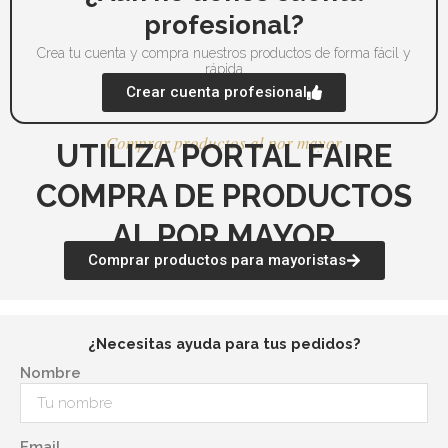
de
de
profesional?
producto
pr
Crea tu cuenta y compra nuestros productos de forma fácil y
rápida
Crear cuenta profesional
Comprar productos al por mayor
UTILIZA PORTAL FAIRE
COMPRA DE PRODUCTOS
AL POR MAYOR
Comprar productos para mayoristas
¿Necesitas ayuda para tus pedidos?
Nombre
Email