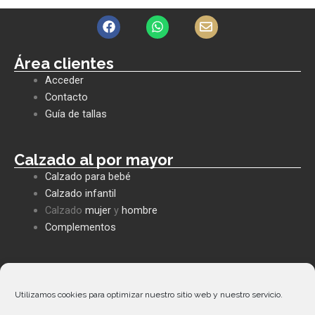
F
W
E
a
h
n
c
a
v
e
t
e
Área clientes
b
s
l
Acceder
o
a
o
o
p
p
Contacto
k
p
e
Guía de tallas
Calzado al por mayor
Calzado para bebé
Calzado infantil
Calzado
mujer
y
hombre
Complementos
Políticas empresa
Política de privacidad
Utilizamos cookies para optimizar nuestro sitio web y nuestro servicio.
Envíos y devoluciones