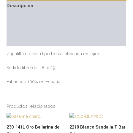
Descripción
Información adicional
Marca
Valoraciones (0)
Zapatilla de casa tipo botita fabricada en tejido.
Surtido libre del 18 al 29.
Fabricado 100% en España.
Productos relacionados
Este
Est
producto
pr
230-141L Oro Bailarina de
2210 Blanco Sandalia T-Bar
tiene
tie