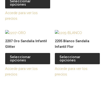
Seleccionar
opciones
página
pág
de
de
Accede para ver los
producto
pr
precios
Este
Est
producto
pr
2207 Oro Sandalia Infantil
2205 Blanco Sandalia
tiene
tie
Glitter
Infantil Flor
múltiples
múl
variantes.
var
Seleccionar
Seleccionar
opciones
opciones
Las
La
opciones
op
Accede para ver los
Accede para ver los
se
se
precios
precios
pueden
pu
elegir
ele
en
en
la
la
página
pág