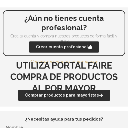
de
de
producto
pr
¿Aún no tienes cuenta
profesional?
Crea tu cuenta y compra nuestros productos de forma fácil y
rápida
Crear cuenta profesional
Comprar productos al por mayor
UTILIZA PORTAL FAIRE
COMPRA DE PRODUCTOS
AL POR MAYOR
Comprar productos para mayoristas
¿Necesitas ayuda para tus pedidos?
Nombre