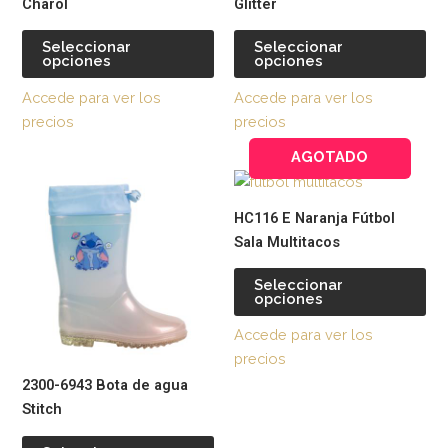
Charol
Glitter
múltiples
múl
variantes.
var
Seleccionar
Seleccionar
opciones
opciones
Las
La
opciones
op
Accede para ver los
Accede para ver los
se
se
precios
precios
pueden
pu
AGOTADO
elegir
ele
Este
Est
en
en
producto
pr
la
la
HC116 E Naranja Fútbol
tiene
tie
página
pág
Sala Multitacos
múltiples
múl
de
de
variantes.
var
producto
pr
Seleccionar
opciones
Las
La
opciones
op
Accede para ver los
se
se
precios
pueden
pu
2300-6943 Bota de agua
elegir
ele
Stitch
en
en
la
la