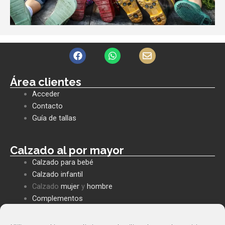
F
W
E
a
h
n
c
a
v
e
t
e
Área clientes
b
s
l
Acceder
o
a
o
o
p
p
Contacto
k
p
e
Guía de tallas
Calzado al por mayor
Calzado para bebé
Calzado infantil
Calzado
mujer
y
hombre
Complementos