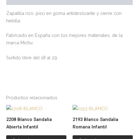
Zapatilla rizo, piso en goma antideslizante y cierre con
hebilla
Fabricado en España con los mejores materiales, de la
marca Michu
Surtido libre del 18 al 29
Productos relacionados
Este
Es
producto
pr
2208 Blanco Sandalia
2193 Blanco Sandalia
tiene
tie
Abierta Infantil
Romana Infantil
múltiples
múl
variantes.
var