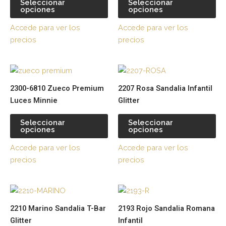
Seleccionar
Seleccionar
opciones
opciones
Las
La
opciones
op
Accede para ver los
Accede para ver los
se
se
precios
precios
pueden
pu
elegir
ele
Este
Es
en
en
producto
pr
la
la
2300-6810 Zueco Premium
2207 Rosa Sandalia Infantil
tiene
tie
página
pá
Luces Minnie
Glitter
múltiples
múl
de
de
variantes.
var
producto
pr
Seleccionar
Seleccionar
opciones
opciones
Las
La
opciones
op
Accede para ver los
Accede para ver los
se
se
precios
precios
pueden
pu
elegir
ele
Este
Es
en
en
producto
pr
la
la
2210 Marino Sandalia T-Bar
2193 Rojo Sandalia Romana
tiene
tie
página
pá
Glitter
Infantil