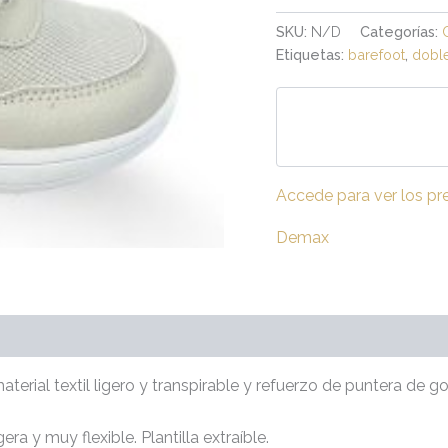
SKU:
N/D
Categorías:
Etiquetas:
barefoot
,
dobl
Accede para ver los pr
Demax
raciones (0)
terial textil ligero y transpirable y refuerzo de puntera de g
a y muy flexible. Plantilla extraíble.