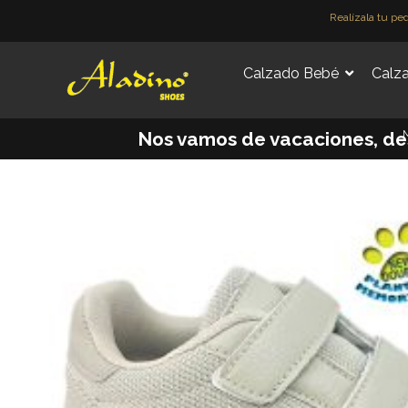
Ir
Realízala tu pe
al
contenido
Calzado Bebé
Calza
M
Nos vamos de vacaciones, desde