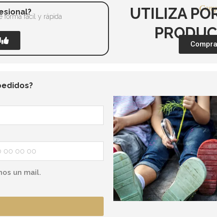
Comp
UTILIZA PO
esional?
 forma fácil y rápida
PRODUC
l
Comprar
pedidos?
nos un mail.