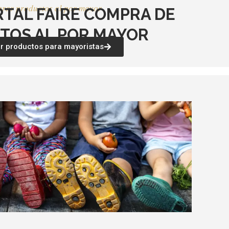
rar productos al por mayor
RTAL FAIRE COMPRA DE
TOS AL POR MAYOR
 productos para mayoristas