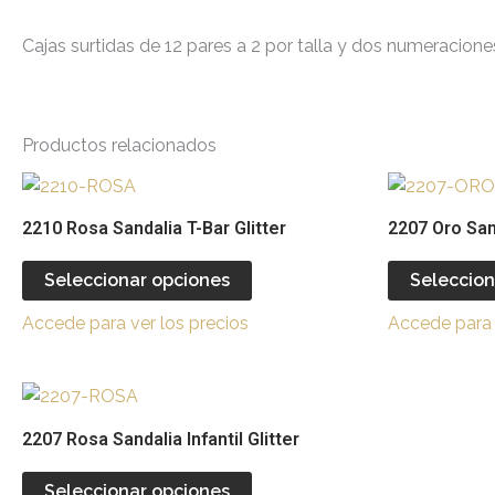
Cajas surtidas de 12 pares a 2 por talla y dos numeracion
Productos relacionados
Este
producto
2210 Rosa Sandalia T-Bar Glitter
2207 Oro Sand
tiene
múltiples
Seleccionar opciones
Seleccion
variantes.
Accede para ver los precios
Accede para 
Las
opciones
se
Este
pueden
producto
2207 Rosa Sandalia Infantil Glitter
elegir
tiene
en
múltiples
Seleccionar opciones