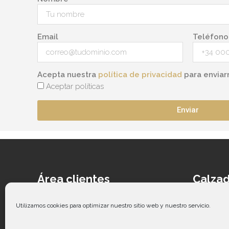
Email
Teléfono
Acepta nuestra
política de privacidad
para enviar
Aceptar políticas
Enviar
Área clientes
Calzad
Acceder
Ca
Contacto
Cal
Utilizamos cookies para optimizar nuestro sitio web y nuestro servicio.
Guía de tallas
Ca