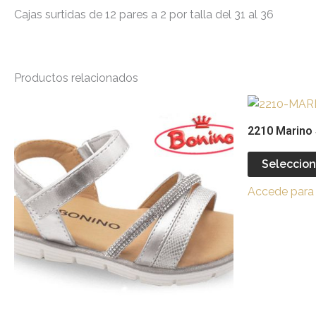
Cajas surtidas de 12 pares a 2 por talla del 31 al 36
Productos relacionados
Este
producto
2210 Marino S
tiene
múltiples
Seleccion
variantes.
Accede para 
Las
opciones
se
pueden
elegir
en
la