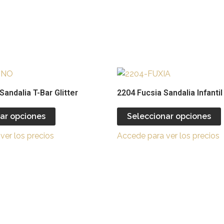
Este
producto
andalia T-Bar Glitter
2204 Fucsia Sandalia Infantil
tiene
múltiples
ar opciones
Seleccionar opciones
variantes.
v
ver los precios
Accede para ver los precios
Las
opciones
se
pueden
elegir
e
en
la
l