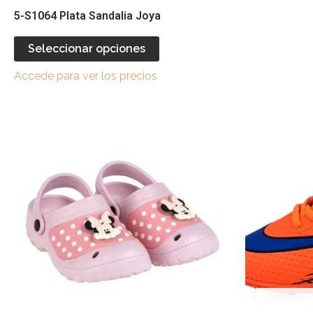
página
5-S1064 Plata Sandalia Joya
de
producto
Seleccionar opciones
Accede para ver los precios
Este
producto
tiene
múltiples
variantes.
Las
opciones
se
pueden
elegir
en