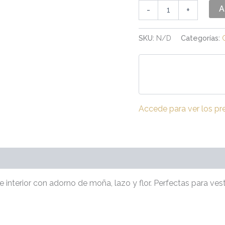
A
-
+
SKU:
N/D
Categorías:
Accede para ver los pr
(0)
r e interior con adorno de moña, lazo y flor. Perfectas para ves