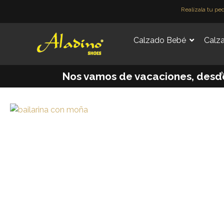
Ir
Realízala tu pe
al
contenido
Calzado Bebé
Calza
M
Nos vamos de vacaciones, desde e