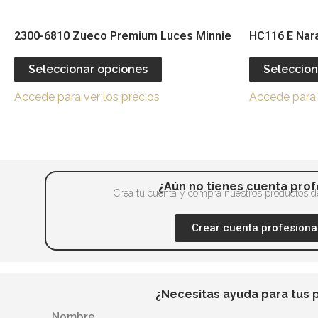
la
página
2300-6810 Zueco Premium Luces Minnie
HC116 E Nara
de
producto
Seleccionar opciones
Seleccion
Accede para ver los precios
Accede para 
¿Aún no tienes cuenta prof
Crea tu cuenta y compra nuestros productos de
Crear cuenta profesiona
¿Necesitas ayuda para tus 
Nombre