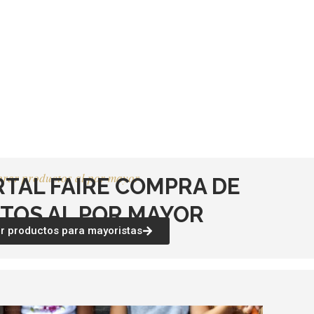
rar productos al por mayor
RTAL FAIRE COMPRA DE
TOS AL POR MAYOR
 productos para mayoristas