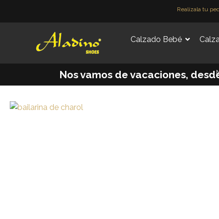
Ir
Realízala tu pe
al
contenido
Calzado Bebé
Calza
M
Nos vamos de vacaciones, desde e