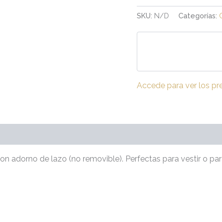
SKU:
N/D
Categorías:
Accede para ver los pr
(0)
l con adorno de lazo (no removible). Perfectas para vestir o pa