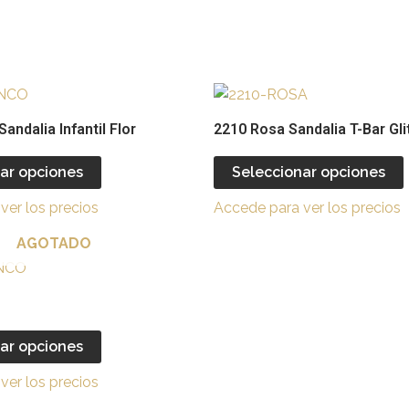
Este
producto
andalia Infantil Flor
2210 Rosa Sandalia T-Bar Gli
tiene
múltiples
ar opciones
Seleccionar opciones
variantes.
v
ver los precios
Accede para ver los precios
Las
opciones
AGOTADO
se
Este
pueden
producto
elegir
e
tiene
en
múltiples
ar opciones
la
l
variantes.
página
ver los precios
Las
de