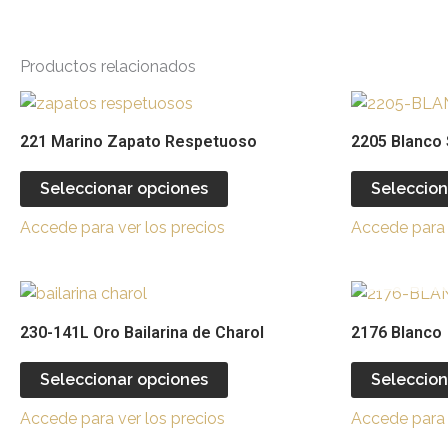
Productos relacionados
Este
producto
221 Marino Zapato Respetuoso
2205 Blanco S
tiene
múltiples
Seleccionar opciones
Seleccion
variantes.
Accede para ver los precios
Accede para 
Las
opciones
se
Este
pueden
producto
230-141L Oro Bailarina de Charol
2176 Blanco
elegir
tiene
en
múltiples
Seleccionar opciones
Seleccion
la
variantes.
página
Accede para ver los precios
Accede para 
Las
de