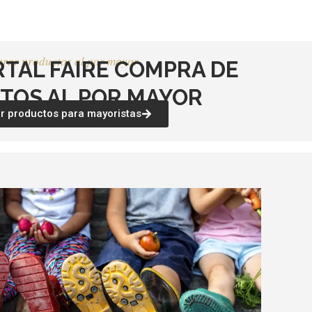
producto
producto
rar productos al por mayor
RTAL FAIRE COMPRA DE
TOS AL POR MAYOR
 productos para mayoristas