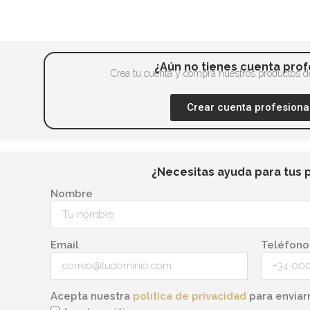
opciones
producto
se
pueden
elegir
¿Aún no tienes cuenta prof
en
Crea tu cuenta y compra nuestros productos de
la
Crear cuenta profesiona
página
de
producto
¿Necesitas ayuda para tus 
Nombre
Email
Teléfono
Acepta nuestra
política de privacidad
para enviar