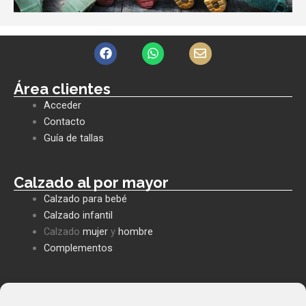
F
W
E
a
h
n
c
a
v
e
t
e
Área clientes
b
s
l
Acceder
o
a
o
o
p
p
Contacto
k
p
e
Guía de tallas
Calzado al por mayor
Calzado para bebé
Calzado infantil
Calzado
mujer
y
hombre
Complementos
Políticas empresa