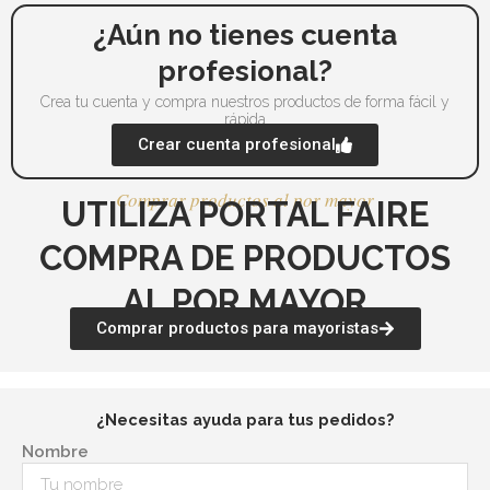
¿Aún no tienes cuenta
profesional?
Crea tu cuenta y compra nuestros productos de forma fácil y
rápida
Crear cuenta profesional
Comprar productos al por mayor
UTILIZA PORTAL FAIRE
COMPRA DE PRODUCTOS
AL POR MAYOR
Comprar productos para mayoristas
¿Necesitas ayuda para tus pedidos?
Nombre