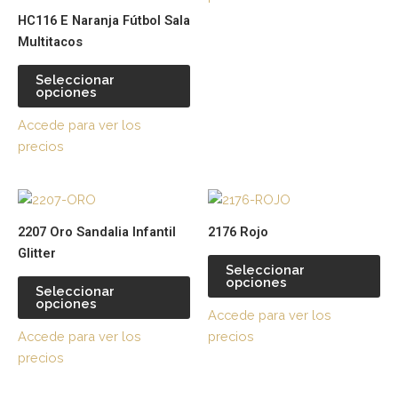
pueden
pu
HC116 E Naranja Fútbol Sala
elegir
ele
Multitacos
en
en
la
la
Seleccionar
página
pá
opciones
de
de
Accede para ver los
producto
pr
precios
Este
Es
producto
pr
2207 Oro Sandalia Infantil
2176 Rojo
tiene
tie
Glitter
múltiples
múl
Seleccionar
opciones
variantes.
var
Seleccionar
opciones
Las
La
Accede para ver los
opciones
op
Accede para ver los
precios
se
se
precios
pueden
pu
elegir
ele