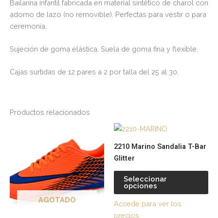
Bailarina infantil fabricada en material sintético de charol con
adorno de lazo (no removible). Perfectas para vestir o para
ceremonia.
Sujeción de goma elástica. Suela de goma fina y flexible.
Cajas surtidas de 12 pares a 2 por talla del 25 al 30.
Productos relacionados
Este
Es
producto
pr
2210 Marino Sandalia T-Bar
tiene
tie
Glitter
múltiples
múl
variantes.
var
Seleccionar
opciones
Las
La
opciones
op
AGOTADO
Accede para ver los
se
se
precios