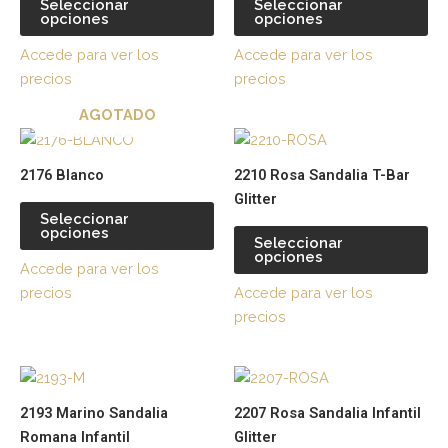
Seleccionar
Seleccionar
opciones
opciones
Las
La
opciones
op
Accede para ver los
Accede para ver los
se
se
precios
precios
pueden
pu
AGOTADO
elegir
ele
Este
Es
en
en
producto
pr
la
la
2176 Blanco
2210 Rosa Sandalia T-Bar
tiene
tie
página
pá
Glitter
múltiples
múl
de
de
Seleccionar
opciones
variantes.
var
producto
pr
Seleccionar
opciones
Las
La
Accede para ver los
opciones
op
precios
Accede para ver los
se
se
precios
pueden
pu
elegir
ele
Este
Es
en
en
producto
pr
la
la
2193 Marino Sandalia
2207 Rosa Sandalia Infantil
tiene
tie
página
pá
Romana Infantil
Glitter