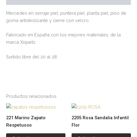
Mercedes en serraje piel, puntera piel, planta piel, piso de
goma antideslizante y cierre con velcro
Fabricado en España con los mejores materiales, de la
marca Xiquets
Surtido libre del 20 al 28
Productos relacionados
Este
Es
producto
pr
221 Marino Zapato
2205 Rosa Sandalia Infantil
tiene
tie
Respetuoso
Flor
múltiples
múl
variantes.
var