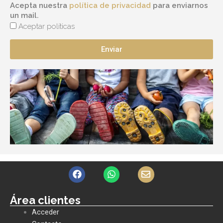
Acepta nuestra
política de privacidad
para enviarnos
un mail.
Aceptar políticas
Enviar
F
W
E
a
h
n
c
a
v
e
t
e
Área clientes
b
s
l
Acceder
o
a
o