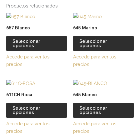
Productos relacionados
Este
Es
producto
pr
657 Blanco
645 Marino
tiene
tie
múltiples
múl
Seleccionar
Seleccionar
opciones
opciones
variantes.
var
Las
La
Accede para ver los
Accede para ver los
opciones
op
precios
precios
se
se
pueden
pu
Este
Es
elegir
ele
producto
pr
en
en
611CH Rosa
645 Blanco
tiene
tie
la
la
múltiples
múl
página
pá
Seleccionar
Seleccionar
opciones
opciones
variantes.
var
de
de
Las
La
producto
pr
Accede para ver los
Accede para ver los
opciones
op
precios
precios
se
se