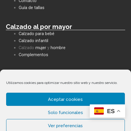
o
p
p
Contacto
k
p
e
Guía de tallas
Calzado al por mayor
Calzado para bebé
Calzado infantil
Calzado
mujer
y
hombre
Complementos
Políticas empresa
Política de privacidad
Utilizamos cookies para optimizar nuestro sitio web y nuestro servicio.
Envíos y devoluciones
Política de cookies
Aceptar cookies
Términos y condiciones
ES
Facebook
Whatsapp
Envelope
Phone-
Solo funcionales
alt
Ver preferencias