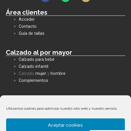
c
a
v
e
t
e
Área clientes
b
s
l
Acceder
o
a
o
o
p
p
Contacto
k
p
e
Guía de tallas
Calzado al por mayor
Calzado para bebé
Calzado infantil
Calzado
mujer
y
hombre
Complementos
Políticas empresa
Política de privacidad
Utilizamos cookies para optimizar nuestro sitio web y nuestro servicio.
Envíos y devoluciones
Política de cookies
Aceptar cookies
Términos y condiciones