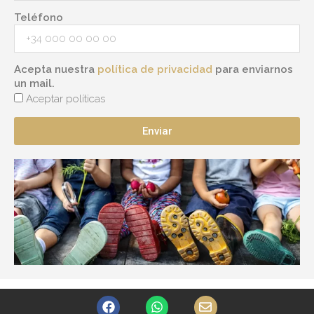
Teléfono
Acepta nuestra
política de privacidad
para enviarnos
un mail.
Aceptar políticas
Enviar
F
W
E
a
h
n