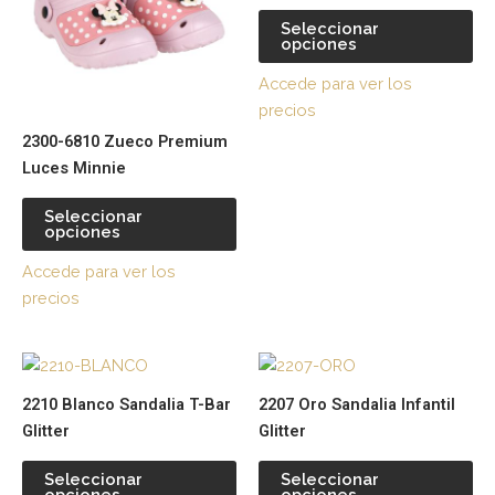
variantes.
var
Seleccionar
opciones
Las
La
opciones
op
Accede para ver los
se
se
precios
pueden
pu
2300-6810 Zueco Premium
elegir
ele
Luces Minnie
en
en
la
la
Seleccionar
página
pá
opciones
de
de
Accede para ver los
producto
pr
precios
Este
Es
producto
pr
2210 Blanco Sandalia T-Bar
2207 Oro Sandalia Infantil
tiene
tie
Glitter
Glitter
múltiples
múl
variantes.
var
Seleccionar
Seleccionar
opciones
opciones