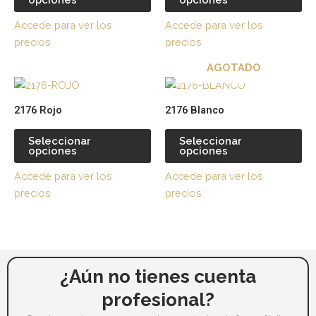
Las
La
opciones
op
Accede para ver los
Accede para ver los
se
se
precios
precios
pueden
pu
AGOTADO
elegir
ele
Este
Es
en
en
producto
pr
la
la
2176 Rojo
2176 Blanco
tiene
tie
página
pá
múltiples
múl
de
de
Seleccionar
Seleccionar
opciones
opciones
variantes.
var
producto
pr
Las
La
Accede para ver los
Accede para ver los
opciones
op
precios
precios
se
se
pueden
pu
elegir
ele
en
en
la
la
¿Aún no tienes cuenta
página
pá
profesional?
de
de