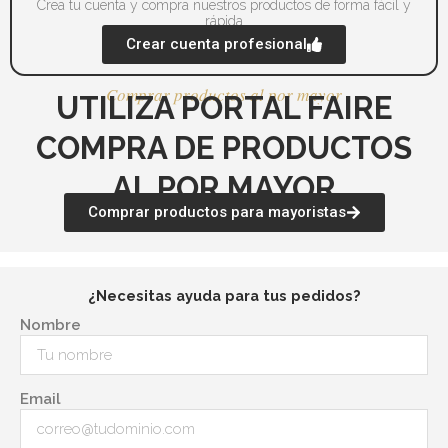
Crea tu cuenta y compra nuestros productos de forma fácil y
producto
pr
rápida
Crear cuenta profesional
Comprar productos al por mayor
UTILIZA PORTAL FAIRE
COMPRA DE PRODUCTOS
AL POR MAYOR
Comprar productos para mayoristas
¿Necesitas ayuda para tus pedidos?
Nombre
Email