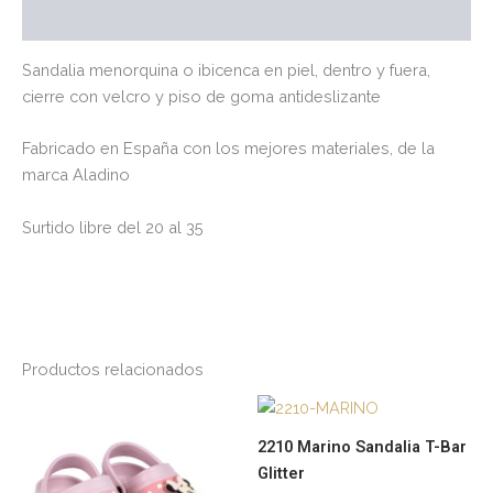
Valoraciones (0)
Sandalia menorquina o ibicenca en piel, dentro y fuera,
cierre con velcro y piso de goma antideslizante
Fabricado en España con los mejores materiales, de la
marca Aladino
Surtido libre del 20 al 35
Productos relacionados
Este
Es
producto
pr
2210 Marino Sandalia T-Bar
tiene
tie
Glitter
múltiples
múl