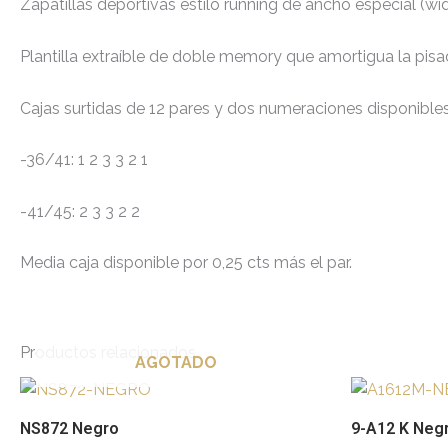
Zapatillas deportivas estilo running de ancho especial (wide
Plantilla extraíble de doble memory que amortigua la pisada 
Cajas surtidas de 12 pares y dos numeraciones disponibles
-36/41: 1 2 3 3 2 1
-41/45: 2 3 3 2 2
Media caja disponible por 0,25 cts más el par.
Productos relacionados
AGOTADO
Este
producto
NS872 Negro
9-A12 K Neg
tiene