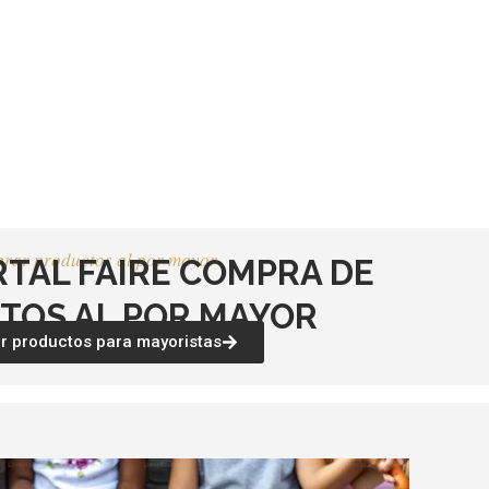
rar productos al por mayor
RTAL FAIRE COMPRA DE
TOS AL POR MAYOR
 productos para mayoristas