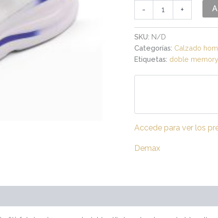
A
-
+
SKU:
N/D
Categorías:
Calzado hom
Etiquetas:
doble memor
Accede para ver los pr
Demax
raciones (0)