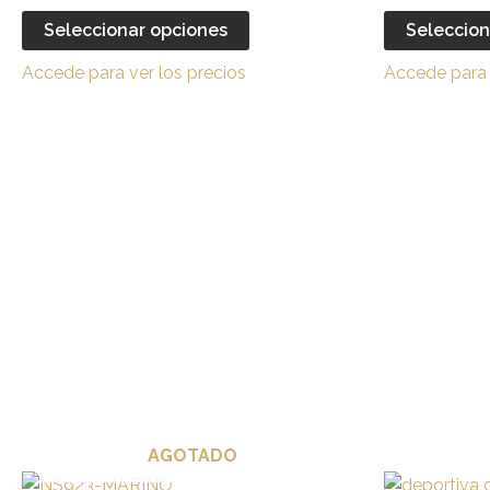
múltiples
Seleccionar opciones
Seleccion
variantes.
Accede para ver los precios
Accede para 
Las
opciones
se
pueden
elegir
en
la
página
de
producto
AGOTADO
Este