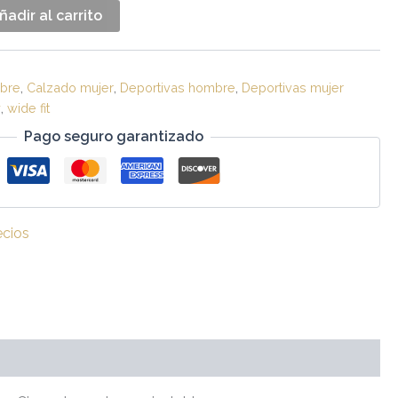
ñadir al carrito
bre
,
Calzado mujer
,
Deportivas hombre
,
Deportivas mujer
y
,
wide fit
Pago seguro garantizado
ecios