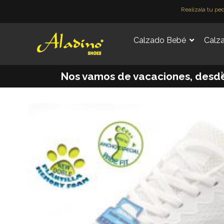
Ir
Realízala tu pe
al
contenido
Calzado Bebé
Calza
M
Nos vamos de vacaciones, desde e