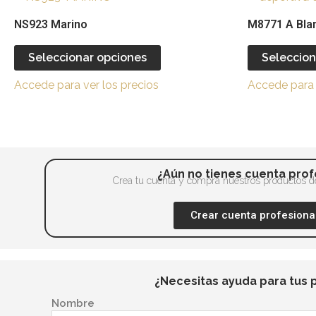
producto
NS923 Marino
M8771 A Blan
tiene
múltiples
Seleccionar opciones
Seleccion
variantes.
Accede para ver los precios
Accede para 
Las
opciones
se
pueden
elegir
¿Aún no tienes cuenta prof
en
Crea tu cuenta y compra nuestros productos de
la
Crear cuenta profesiona
página
de
producto
¿Necesitas ayuda para tus 
Nombre