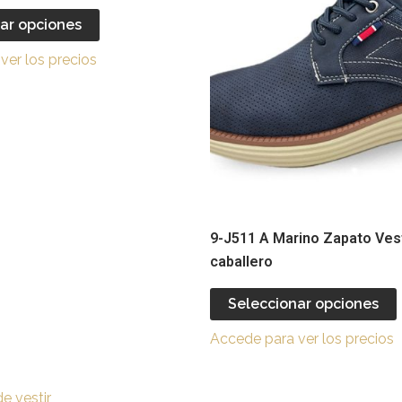
múltiples
ar opciones
variantes.
v
ver los precios
Las
opciones
se
pueden
elegir
e
en
la
l
página
9-J511 A Marino Zapato Vest
de
caballero
producto
Seleccionar opciones
Accede para ver los precios
Este