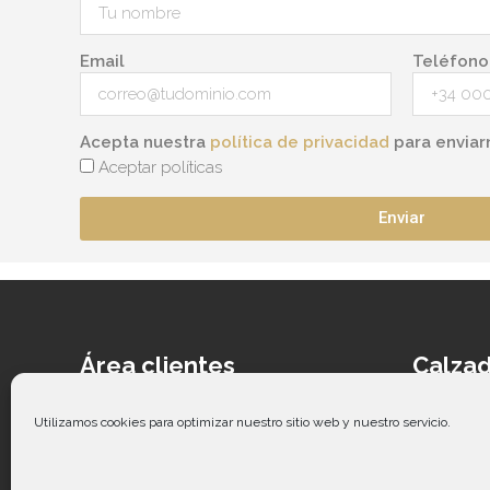
Email
Teléfono
Acepta nuestra
política de privacidad
para enviar
Aceptar políticas
Enviar
Área clientes
Calzad
Acceder
Ca
Contacto
Cal
Utilizamos cookies para optimizar nuestro sitio web y nuestro servicio.
Guía de tallas
Ca
Co