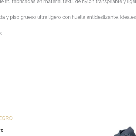
 fit) fabricadas en material textil de nylon transpirable y lige
y piso grueso ultra ligero con huella antideslizante. Ideales p
:
Este
producto
ro
tiene