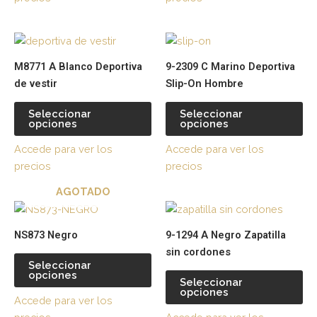
se
se
pueden
pu
Este
Es
elegir
ele
producto
pr
en
en
M8771 A Blanco Deportiva
9-2309 C Marino Deportiva
tiene
tie
la
la
de vestir
Slip-On Hombre
múltiples
múl
página
pá
variantes.
var
de
de
Seleccionar
Seleccionar
opciones
opciones
Las
La
producto
pr
opciones
op
Accede para ver los
Accede para ver los
se
se
precios
precios
pueden
pu
AGOTADO
elegir
ele
Este
Es
en
en
producto
pr
la
la
NS873 Negro
9-1294 A Negro Zapatilla
tiene
tie
página
pá
sin cordones
múltiples
múl
de
de
Seleccionar
opciones
variantes.
var
producto
pr
Seleccionar
opciones
Las
La
Accede para ver los
opciones
op