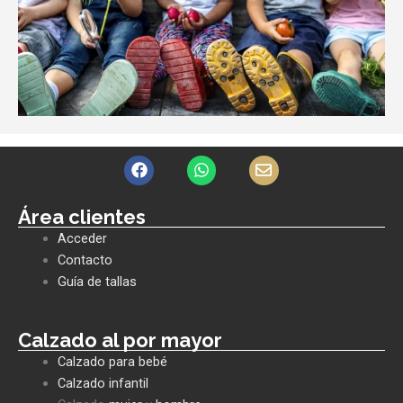
F
W
E
a
h
n
c
a
v
e
t
e
Área clientes
b
s
l
Acceder
o
a
o
o
p
p
Contacto
k
p
e
Guía de tallas
Calzado al por mayor
Calzado para bebé
Calzado infantil