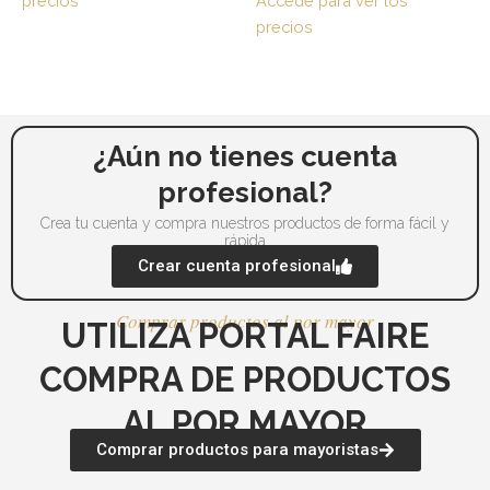
precios
Accede para ver los
se
se
precios
pueden
pu
elegir
ele
en
en
la
la
página
pá
¿Aún no tienes cuenta
de
de
profesional?
producto
pr
Crea tu cuenta y compra nuestros productos de forma fácil y
rápida
Crear cuenta profesional
Comprar productos al por mayor
UTILIZA PORTAL FAIRE
COMPRA DE PRODUCTOS
AL POR MAYOR
Comprar productos para mayoristas