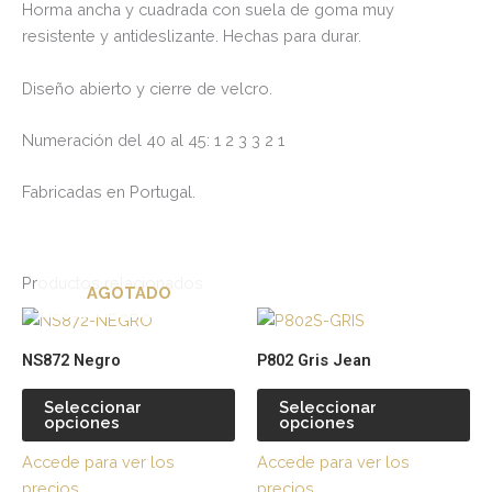
Horma ancha y cuadrada con suela de goma muy
resistente y antideslizante. Hechas para durar.
Diseño abierto y cierre de velcro.
Numeración del 40 al 45: 1 2 3 3 2 1
Fabricadas en Portugal.
Productos relacionados
AGOTADO
Este
Es
producto
pr
NS872 Negro
P802 Gris Jean
tiene
tie
múltiples
múl
Seleccionar
Seleccionar
opciones
opciones
variantes.
var
Las
La
Accede para ver los
Accede para ver los
opciones
op
precios
precios