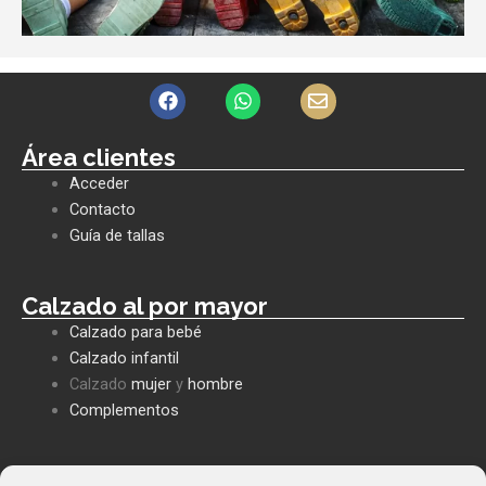
F
W
E
a
h
n
c
a
v
e
t
e
Área clientes
b
s
l
Acceder
o
a
o
o
p
p
Contacto
k
p
e
Guía de tallas
Calzado al por mayor
Calzado para bebé
Calzado infantil
Calzado
mujer
y
hombre
Complementos
Políticas empresa