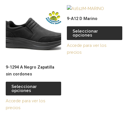
pueden
pu
Este
Es
elegir
ele
producto
pr
en
en
9-A12 D Marino
tiene
tie
la
la
múltiples
múl
página
pá
Seleccionar
opciones
variantes.
var
de
de
Las
La
producto
pr
Accede para ver los
opciones
op
precios
se
se
pueden
pu
9-1294 A Negro Zapatilla
elegir
ele
sin cordones
en
en
la
la
Seleccionar
página
pá
opciones
de
de
Accede para ver los
producto
pr
precios