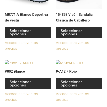
se
se
pueden
pu
M8771 A Blanco Deportiva
154353 Visón Sandalia
elegir
ele
de vestir
Clásica de Caballero
en
en
la
la
Seleccionar
Seleccionar
página
pá
opciones
opciones
de
de
Accede para ver los
Accede para ver los
producto
pr
precios
precios
Este
Es
producto
pr
P802 Blanco
9-A12 F Rojo
tiene
tie
múltiples
múl
Seleccionar
Seleccionar
opciones
opciones
variantes.
var
Las
La
Accede para ver los
Accede para ver los
opciones
op
precios
precios
se
se