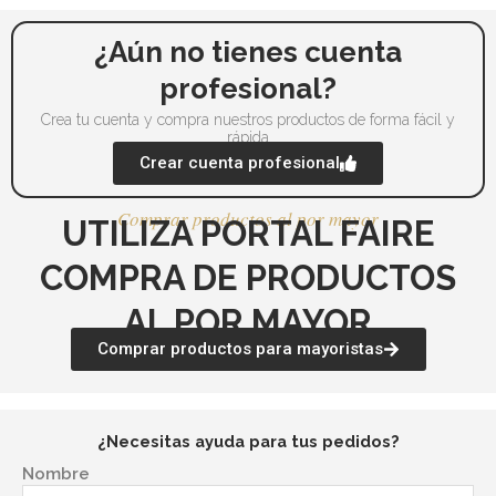
¿Aún no tienes cuenta
profesional?
Crea tu cuenta y compra nuestros productos de forma fácil y
rápida
Crear cuenta profesional
Comprar productos al por mayor
UTILIZA PORTAL FAIRE
COMPRA DE PRODUCTOS
AL POR MAYOR
Comprar productos para mayoristas
¿Necesitas ayuda para tus pedidos?
Nombre