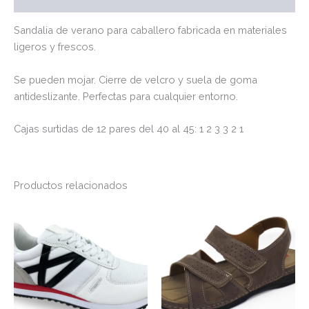
Sandalia de verano para caballero fabricada en materiales
ligeros y frescos.
Se pueden mojar. Cierre de velcro y suela de goma
antideslizante. Perfectas para cualquier entorno.
Cajas surtidas de 12 pares del 40 al 45: 1 2 3 3 2 1
Productos relacionados
Este
Es
producto
pr
tiene
tie
múltiples
múl
variantes.
var
Las
La
opciones
op