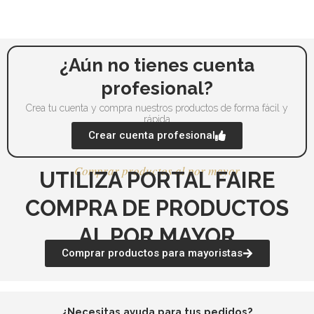
¿Aún no tienes cuenta
profesional?
Crea tu cuenta y compra nuestros productos de forma fácil y
rápida
Crear cuenta profesional
Comprar productos al por mayor
UTILIZA PORTAL FAIRE
COMPRA DE PRODUCTOS
AL POR MAYOR
Comprar productos para mayoristas
¿Necesitas ayuda para tus pedidos?