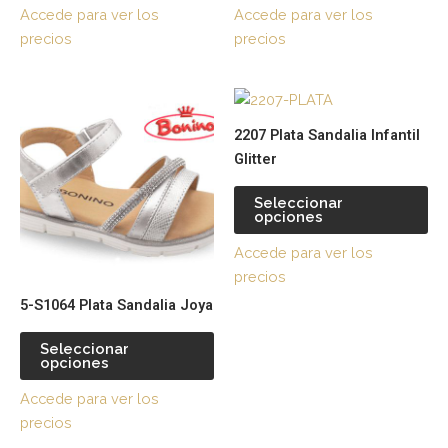
opciones
op
Accede para ver los
Accede para ver los
se
se
precios
precios
pueden
pu
elegir
ele
Este
Es
en
en
producto
pr
la
la
2207 Plata Sandalia Infantil
tiene
tie
página
pá
Glitter
múltiples
múl
de
de
variantes.
var
producto
pr
Seleccionar
opciones
Las
La
opciones
op
Accede para ver los
se
se
precios
pueden
pu
5-S1064 Plata Sandalia Joya
elegir
ele
en
en
Seleccionar
la
la
opciones
página
pá
Accede para ver los
de
de
precios
producto
pr