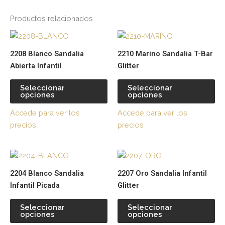
Productos relacionados
Este
Es
producto
pr
2208 Blanco Sandalia
2210 Marino Sandalia T-Bar
tiene
tie
Abierta Infantil
Glitter
múltiples
múl
variantes.
var
Seleccionar
Seleccionar
opciones
opciones
Las
La
opciones
op
Accede para ver los
Accede para ver los
se
se
precios
precios
pueden
pu
elegir
ele
Este
Es
en
en
producto
pr
la
la
2204 Blanco Sandalia
2207 Oro Sandalia Infantil
tiene
tie
página
pá
Infantil Picada
Glitter
múltiples
múl
de
de
variantes.
var
producto
pr
Seleccionar
Seleccionar
opciones
opciones
Las
La