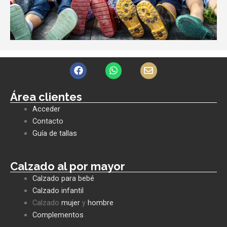
F
W
E
a
h
n
c
a
v
e
t
e
Área clientes
b
s
l
Acceder
o
a
o
o
p
p
Contacto
k
p
e
Guía de tallas
Calzado al por mayor
Calzado para bebé
Calzado infantil
Calzado
mujer
y
hombre
Complementos