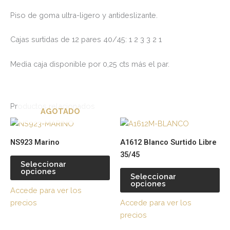
Piso de goma ultra-ligero y antideslizante.
Cajas surtidas de 12 pares 40/45: 1 2 3 3 2 1
Media caja disponible por 0,25 cts más el par.
Productos relacionados
AGOTADO
Este
Es
producto
pr
NS923 Marino
A1612 Blanco Surtido Libre
tiene
tie
35/45
múltiples
múl
Seleccionar
opciones
variantes.
var
Seleccionar
opciones
Las
La
Accede para ver los
opciones
op
precios
Accede para ver los
se
se
precios
pueden
pu