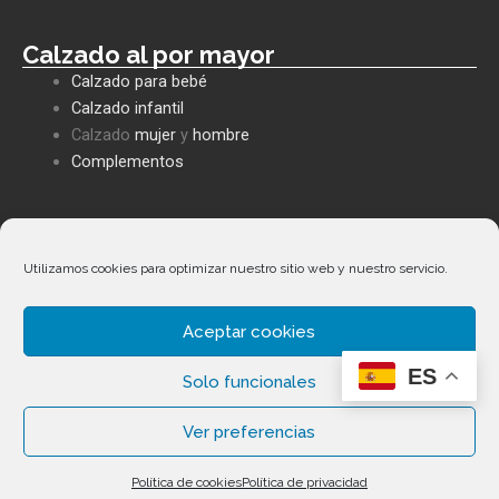
Calzado al por mayor
Calzado para bebé
Calzado infantil
Calzado
mujer
y
hombre
Complementos
Políticas empresa
Política de privacidad
Utilizamos cookies para optimizar nuestro sitio web y nuestro servicio.
Envíos y devoluciones
Política de cookies
Aceptar cookies
Términos y condiciones
Facebook
Whatsapp
Envelope
Phone-
ES
alt
Solo funcionales
Ver preferencias
Copyright ©
2026
Calzados Fernández Alonso. Todos los
Política de cookies
Política de privacidad
derechos reservados.