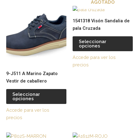
AGOTADO
elegir
ele
Este
Es
en
en
producto
pr
la
la
1541318 Visón Sandalia de
tiene
tie
página
pá
pala Cruzada
múltiples
múl
de
de
variantes.
var
producto
pr
Seleccionar
opciones
Las
La
opciones
op
Accede para ver los
se
se
precios
pueden
pu
9-J511 A Marino Zapato
elegir
ele
Vestir de caballero
en
en
la
la
Seleccionar
página
pá
opciones
de
de
Accede para ver los
producto
pr
precios
Este
Es