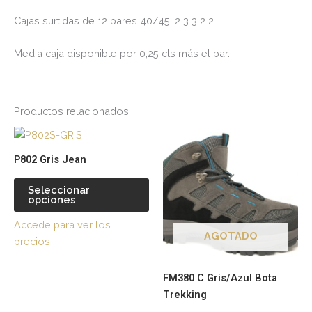
Cajas surtidas de 12 pares 40/45: 2 3 3 2 2
Media caja disponible por 0,25 cts más el par.
Productos relacionados
Este
Es
producto
pr
P802 Gris Jean
tiene
tie
múltiples
múl
Seleccionar
opciones
variantes.
var
Las
La
Accede para ver los
opciones
op
AGOTADO
precios
se
se
pueden
pu
FM380 C Gris/Azul Bota
elegir
ele
Trekking
en
en