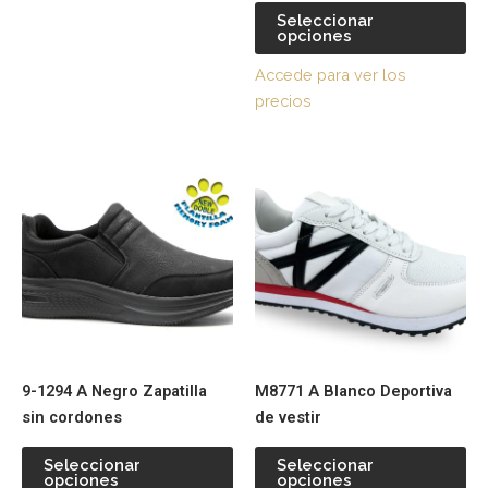
la
la
Seleccionar
página
pá
opciones
de
de
Accede para ver los
producto
pr
precios
Este
Es
producto
pr
tiene
tie
múltiples
múl
variantes.
var
Las
La
opciones
op
se
se
pueden
pu
9-1294 A Negro Zapatilla
M8771 A Blanco Deportiva
elegir
ele
sin cordones
de vestir
en
en
la
la
Seleccionar
Seleccionar
página
pá
opciones
opciones