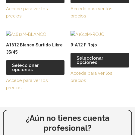
de
de
Accede para ver los
Accede para ver los
producto
pr
precios
precios
Este
Es
producto
pr
A1612 Blanco Surtido Libre
9-A12 F Rojo
tiene
tie
35/45
múltiples
múl
Seleccionar
opciones
variantes.
var
Seleccionar
opciones
Las
La
Accede para ver los
opciones
op
Accede para ver los
precios
se
se
precios
pueden
pu
elegir
ele
en
en
la
la
¿Aún no tienes cuenta
página
pá
profesional?
de
de