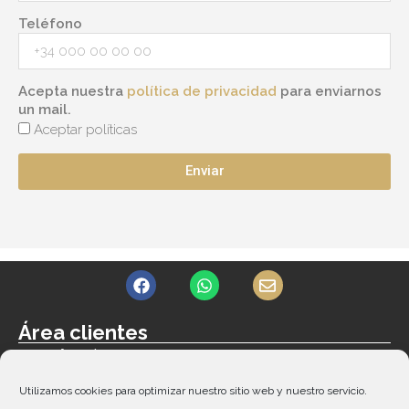
Teléfono
Acepta nuestra
política de privacidad
para enviarnos
un mail.
Aceptar políticas
Enviar
F
W
E
a
h
n
c
a
v
e
t
e
Área clientes
b
s
l
Acceder
o
a
o
o
p
p
Contacto
k
p
e
Utilizamos cookies para optimizar nuestro sitio web y nuestro servicio.
Guía de tallas