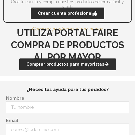
producto
pr
Crea tu cuenta y compra nuestros productos de forma fácil y
rápida
Crear cuenta profesional
Comprar productos al por mayor
UTILIZA PORTAL FAIRE
COMPRA DE PRODUCTOS
AL POR MAYOR
Comprar productos para mayoristas
¿Necesitas ayuda para tus pedidos?
Nombre
Email