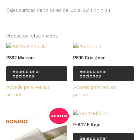
Cajas surtidas de 12 pares del 40 al 45: 1 2 3 3 2 1
Productos relacionados
Este
Es
producto
pr
P802 Marron
P800 Gris Jean
tiene
tie
múltiples
múl
Seleccionar
Seleccionar
opciones
opciones
variantes.
var
Las
La
Accede para ver los
Accede para ver los
opciones
op
precios
precios
se
se
pueden
pu
Este
Es
elegir
ele
¡Oferta!
producto
pr
en
en
9-A12 F Rojo
tiene
tie
la
la
múltiples
múl
página
pá
Seleccionar