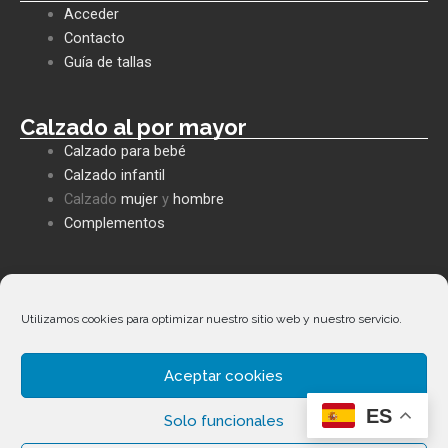
b
s
l
Acceder
o
a
o
o
p
p
Contacto
k
p
e
Guía de tallas
Calzado al por mayor
Calzado para bebé
Calzado infantil
Calzado
mujer
y
hombre
Complementos
Políticas empresa
Política de privacidad
Utilizamos cookies para optimizar nuestro sitio web y nuestro servicio.
Envíos y devoluciones
Política de cookies
Aceptar cookies
Términos y condiciones
ES
Solo funcionales