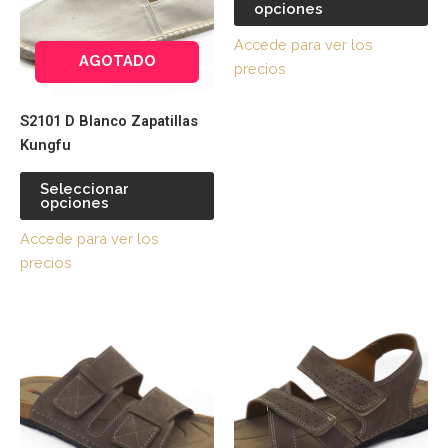
opciones
variantes.
var
de
de
Las
La
producto
pr
Accede para ver los
opciones
op
AGOTADO
precios
se
se
pueden
pu
S2101 D Blanco Zapatillas
elegir
ele
Kungfu
en
en
la
la
Seleccionar
página
pá
opciones
de
de
Accede para ver los
producto
pr
precios
Este
Es
producto
pr
tiene
tie
múltiples
múl
variantes.
var
Las
La