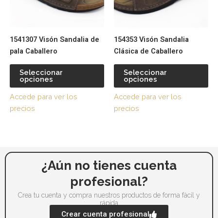
opciones
op
se
se
pueden
pu
1541307 Visón Sandalia de
154353 Visón Sandalia
elegir
ele
pala Caballero
Clásica de Caballero
en
en
la
la
Seleccionar
Seleccionar
página
pá
opciones
opciones
de
de
Accede para ver los
Accede para ver los
producto
pr
precios
precios
¿Aún no tienes cuenta
profesional?
Crea tu cuenta y compra nuestros productos de forma fácil y
rápida
Crear cuenta profesional