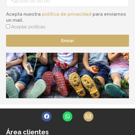
Acepta nuestra
política de privacidad
para enviarnos
un mail.
Aceptar políticas
Enviar
F
W
E
a
h
n
c
a
v
e
t
e
Área clientes