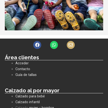
F
W
E
a
h
n
c
a
v
e
t
e
Área clientes
b
s
l
Acceder
o
a
o
o
p
p
Contacto
k
p
e
Guía de tallas
Calzado al por mayor
Calzado para bebé
Calzado infantil
Calzado
mujer
y
hombre