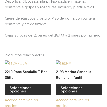
Deportiva fútbol sala infantil. Fabricada en material
resistente a golpes y rozaduras. Interior y plantilla textil.
Cierre de elásticos y velcro. Piso de goma con puntera,
resistente y antideslizante
Cajas surtidas de 12 pares del 28/33 a 2 pares por número.
Productos relacionados
Este
Es
producto
pr
2210 Rosa Sandalia T-Bar
2193 Marino Sandalia
tiene
tie
Glitter
Romana Infantil
múltiples
múl
variantes.
var
Seleccionar
Seleccionar
opciones
opciones
Las
La
opciones
op
Accede para ver los
Accede para ver los
se
se
precios
precios