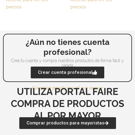
se
se
precios
precios
pueden
pu
elegir
ele
en
en
la
la
página
pá
¿Aún no tienes cuenta
de
de
profesional?
producto
pr
Crea tu cuenta y compra nuestros productos de forma fácil y
rápida
Crear cuenta profesional
Comprar productos al por mayor
UTILIZA PORTAL FAIRE
COMPRA DE PRODUCTOS
AL POR MAYOR
Comprar productos para mayoristas