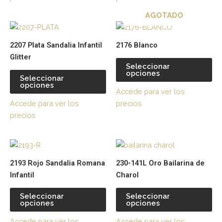
pueden
pu
AGOTADO
elegir
ele
Este
Es
en
en
producto
pr
la
la
2207 Plata Sandalia Infantil
2176 Blanco
tiene
tie
página
pá
Glitter
múltiples
múl
de
de
Seleccionar
opciones
variantes.
var
producto
pr
Seleccionar
opciones
Las
La
Accede para ver los
opciones
op
Accede para ver los
precios
se
se
precios
pueden
pu
elegir
ele
Este
Es
en
en
producto
pr
la
la
2193 Rojo Sandalia Romana
230-141L Oro Bailarina de
tiene
tie
página
pá
Infantil
Charol
múltiples
múl
de
de
variantes.
var
producto
pr
Seleccionar
Seleccionar
opciones
opciones
Las
La
opciones
op
Accede para ver los
Accede para ver los