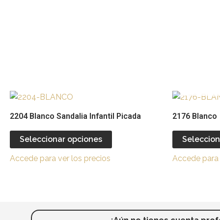
la
página
de
producto
Este
producto
2204 Blanco Sandalia Infantil Picada
2176 Blanco
tiene
múltiples
Seleccionar opciones
Seleccion
variantes.
Accede para ver los precios
Accede para 
Las
opciones
se
pueden
elegir