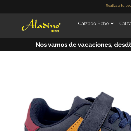
Ir
Realízala tu pe
al
contenido
Calzado Bebé
Calza
M
Nos vamos de vacaciones, desde e