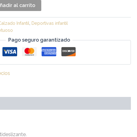
ñadir al carrito
Calzado Infantil
,
Deportivas infantil
etuoso
Pago seguro garantizado
ecios
tideslizante.