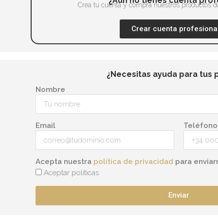
¿Aún no tienes cuenta prof
en
Crea tu cuenta y compra nuestros productos de
la
Crear cuenta profesiona
página
de
producto
¿Necesitas ayuda para tus 
Nombre
Email
Teléfono
Acepta nuestra
política de privacidad
para enviar
Aceptar políticas
Enviar