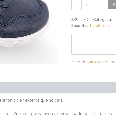
A
-
+
SKU:
N/D
Categorías:
Etiquetas:
barefoot
,
resp
Accede para ver los pr
(0)
 sintético en exterior que no cala.
 elásticos. Suela de goma ancha, horma cuadrada, con huella an