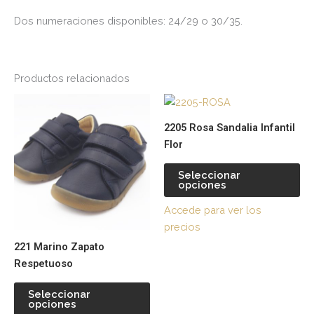
Dos numeraciones disponibles: 24/29 o 30/35.
Productos relacionados
Este
Es
producto
pr
2205 Rosa Sandalia Infantil
tiene
tie
Flor
múltiples
múl
variantes.
var
Seleccionar
opciones
Las
La
opciones
op
Accede para ver los
se
se
precios
pueden
pu
221 Marino Zapato
elegir
ele
Respetuoso
en
en
la
la
Seleccionar
página
pá
opciones