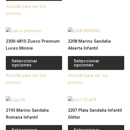
de
de
Accede para ver los
producto
pr
precios
Este
Es
producto
pr
2300-6810 Zueco Premium
2208 Marino Sandalia
tiene
tie
Luces Minnie
Abierta Infantil
múltiples
múl
variantes.
var
Seleccionar
Seleccionar
opciones
opciones
Las
La
opciones
op
Accede para ver los
Accede para ver los
se
se
precios
precios
pueden
pu
elegir
ele
Este
Es
en
en
producto
pr
la
la
2193 Marino Sandalia
2207 Plata Sandalia Infantil
tiene
tie
página
pá
Romana Infantil
Glitter
múltiples
múl
de
de
variantes.
var
producto
pr
Seleccionar
Seleccionar