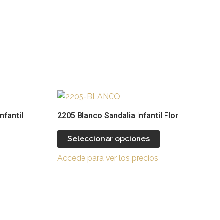
Este
Este
producto
producto
nfantil
2205 Blanco Sandalia Infantil Flor
tiene
tiene
múltiples
múltiples
Seleccionar opciones
ariantes.
variantes.
Accede para ver los precios
Las
Las
opciones
opciones
se
se
pueden
pueden
legir
elegir