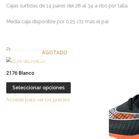
Cajas surtidas de 14 pares del 28 al 34 a dos por talla.
Media caja disponible por 0,25 cts más el par.
Productos relacionados
AGOTADO
Este
producto
2176 Blanco
tiene
múltiples
Seleccionar opciones
variantes.
Accede para ver los precios
Las
opciones
se
pueden
elegir