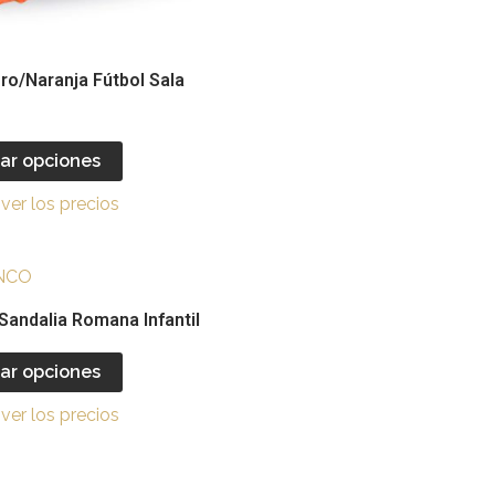
en
la
l
página
o/Naranja Fútbol Sala
de
producto
ar opciones
ver los precios
Este
producto
Sandalia Romana Infantil
tiene
múltiples
ar opciones
variantes.
ver los precios
Las
opciones
se