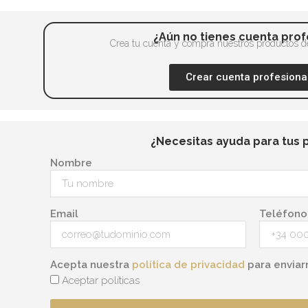
pueden
elegir
¿Aún no tienes cuenta prof
en
Crea tu cuenta y compra nuestros productos de
la
Crear cuenta profesiona
página
de
producto
¿Necesitas ayuda para tus 
Nombre
Email
Teléfono
Acepta nuestra
política de privacidad
para enviar
Aceptar políticas