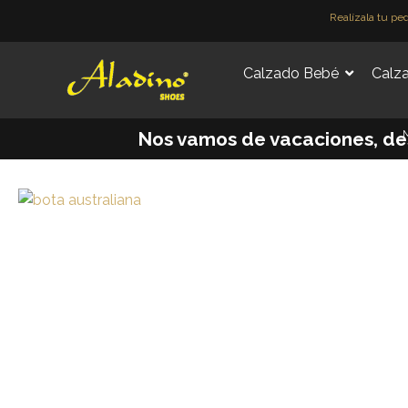
Ir
Realízala tu pe
al
contenido
Calzado Bebé
Calza
M
Nos vamos de vacaciones, desde