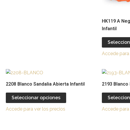
en
la
página
HK119 A Negr
de
Infantil
producto
Seleccion
Accede para 
Este
producto
2208 Blanco Sandalia Abierta Infantil
2193 Blanco 
tiene
múltiples
Seleccionar opciones
Seleccion
variantes.
Accede para ver los precios
Accede para 
Las
opciones
se