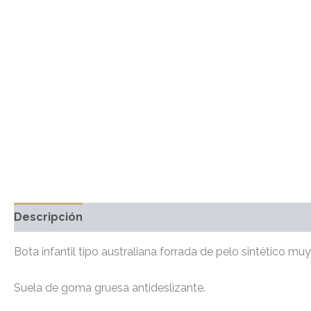
Descripción
Información adicional
Marca
Valo
Bota infantil tipo australiana forrada de pelo sintético muy 
Suela de goma gruesa antideslizante.