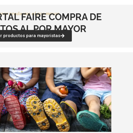
rar productos al por mayor
RTAL FAIRE COMPRA DE
TOS AL POR MAYOR
 productos para mayoristas