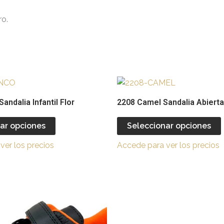
ro.
Este
producto
andalia Infantil Flor
2208 Camel Sandalia Abierta 
tiene
múltiples
ar opciones
Seleccionar opciones
variantes.
v
ver los precios
Accede para ver los precios
Las
opciones
se
Este
pueden
producto
elegir
e
tiene
en
múltiples