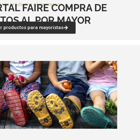
rar productos al por mayor
RTAL FAIRE COMPRA DE
TOS AL POR MAYOR
 productos para mayoristas