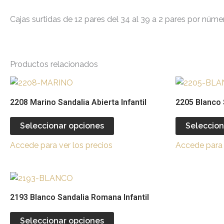
Cajas surtidas de 12 pares del 34 al 39 a 2 pares por núme
Productos relacionados
Este
producto
2208 Marino Sandalia Abierta Infantil
2205 Blanco S
tiene
múltiples
Seleccionar opciones
Seleccion
variantes.
Accede para ver los precios
Accede para 
Las
opciones
se
Este
pueden
producto
2193 Blanco Sandalia Romana Infantil
elegir
tiene
en
múltiples
Seleccionar opciones