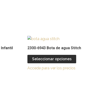
Este
Este
producto
producto
Infantil
2300-6943 Bota de agua Stitch
tiene
tiene
múltiples
múltiples
Seleccionar opciones
ariantes.
variantes.
Accede para ver los precios
Las
Las
opciones
opciones
se
se
pueden
pueden
legir
elegir
en
en