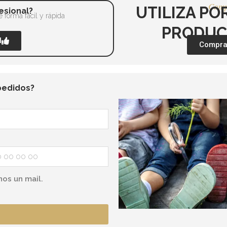
Comp
UTILIZA PO
esional?
 forma fácil y rápida
PRODUC
l
Comprar
pedidos?
nos un mail.