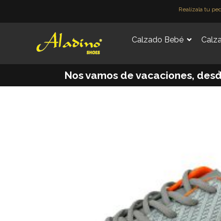
Ir
Realízala tu pe
al
contenido
Calzado Bebé
Calza
M
Nos vamos de vacaciones, desde e