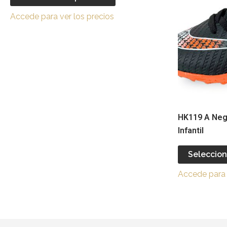
la
variantes.
página
Accede para ver los precios
Las
de
opciones
producto
se
pueden
elegir
en
la
página
HK119 A Negr
de
Infantil
producto
Seleccion
Accede para 