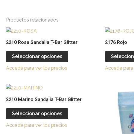
Productos relacionados
Este
producto
2210 Rosa Sandalia T-Bar Glitter
2176 Rojo
tiene
múltiples
Seleccionar opciones
Seleccion
variantes.
Accede para ver los precios
Accede para 
Las
opciones
se
Este
pueden
producto
2210 Marino Sandalia T-Bar Glitter
elegir
tiene
en
múltiples
Seleccionar opciones
la
variantes.
página
Accede para ver los precios
Las
de