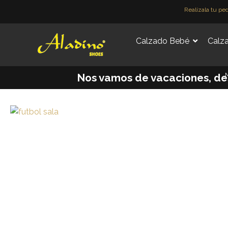
Ir
Realízala tu pe
al
contenido
Calzado Bebé
Calza
M
Nos vamos de vacaciones, desd