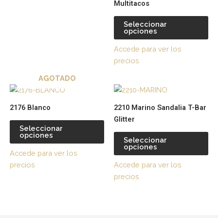
Multitacos
en
en
la
la
Seleccionar
página
pá
opciones
de
de
Accede para ver los
producto
pr
precios
AGOTADO
Este
Es
producto
pr
2176 Blanco
2210 Marino Sandalia T-Bar
tiene
tie
Glitter
múltiples
múl
Seleccionar
opciones
variantes.
var
Seleccionar
opciones
Las
La
Accede para ver los
opciones
op
precios
Accede para ver los
se
se
precios
pueden
pu
elegir
ele
en
en
la
la