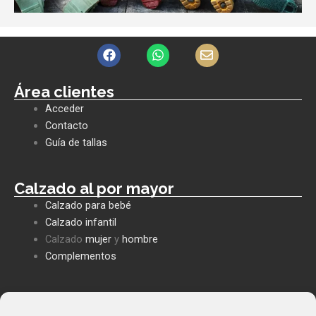
F
W
E
a
h
n
c
a
v
e
t
e
Área clientes
b
s
l
Acceder
o
a
o
o
p
p
Contacto
k
p
e
Guía de tallas
Calzado al por mayor
Calzado para bebé
Calzado infantil
Calzado
mujer
y
hombre
Complementos
Políticas empresa