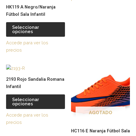
pueden
pu
HK119 A Negro/Naranja
elegir
ele
Fútbol Sala Infantil
en
en
la
la
Seleccionar
página
pá
opciones
de
de
Accede para ver los
producto
pr
precios
Este
Es
producto
pr
2193 Rojo Sandalia Romana
tiene
tie
Infantil
múltiples
múl
variantes.
var
Seleccionar
opciones
Las
La
opciones
op
AGOTADO
Accede para ver los
se
se
precios
pueden
pu
HC116 E Naranja Fútbol Sala
elegir
ele