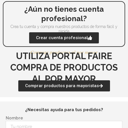
página
pá
¿Aún no tienes cuenta
de
de
profesional?
producto
pr
Crea tu cuenta y compra nuestros productos de forma fácil y
rápida
Crear cuenta profesional
Comprar productos al por mayor
UTILIZA PORTAL FAIRE
COMPRA DE PRODUCTOS
AL POR MAYOR
Comprar productos para mayoristas
¿Necesitas ayuda para tus pedidos?
Nombre