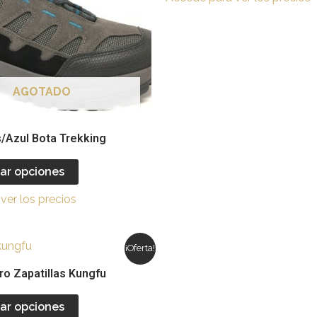
Las
opciones
se
pueden
elegir
e
AGOTADO
en
la
l
página
/Azul Bota Trekking
de
producto
ar opciones
ver los precios
Este
¡Oferta!
producto
o Zapatillas Kungfu
tiene
múltiples
ar opciones