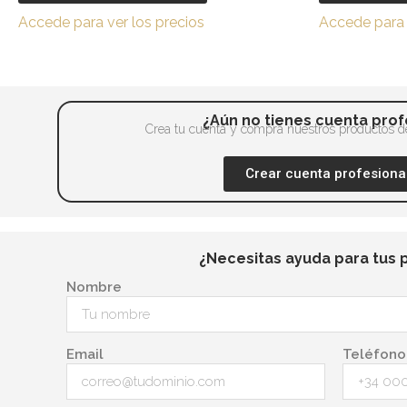
variantes.
Accede para ver los precios
Accede para 
Las
opciones
se
pueden
¿Aún no tienes cuenta prof
elegir
Crea tu cuenta y compra nuestros productos de
en
la
Crear cuenta profesiona
página
de
producto
¿Necesitas ayuda para tus 
Nombre
Email
Teléfono