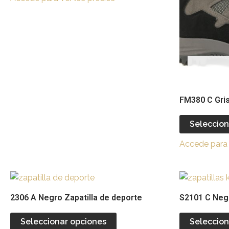
Las
opciones
se
pueden
elegir
en
la
página
FM380 C Gris
de
producto
Seleccion
Accede para 
Este
producto
2306 A Negro Zapatilla de deporte
S2101 C Negr
tiene
múltiples
Seleccionar opciones
Seleccion