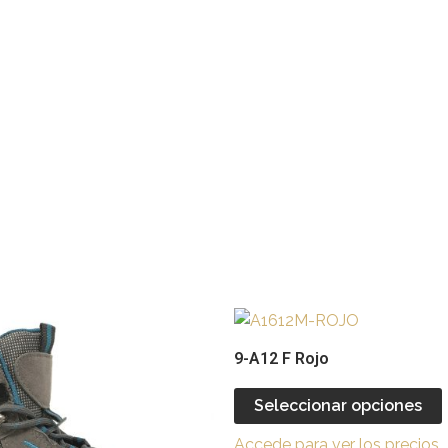
Este
producto
9-A12 F Rojo
tiene
múltiples
Seleccionar opciones
variantes.
v
Accede para ver los precios