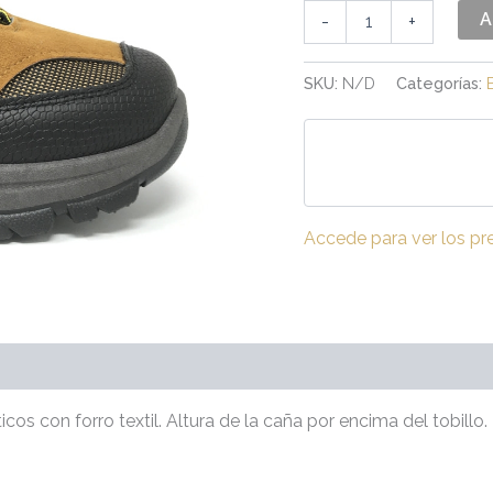
A
-
+
SKU:
N/D
Categorías:
Accede para ver los pr
(0)
cos con forro textil. Altura de la caña por encima del tobillo.