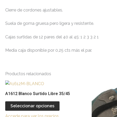
Cierre de cordones ajustables.
Suela de goma gruesa pero ligera y resistente.
Cajas surtidas de 12 pares del 40 al 45: 1 2 3 3 2 1
Media caja disponible por 0,25 cts más el par.
Productos relacionados
Este
producto
A1612 Blanco Surtido Libre 35/45
tiene
múltiples
Seleccionar opciones
variantes.
Accede para ver los precios