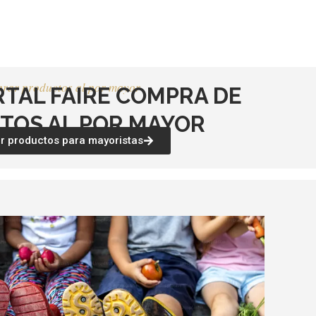
rar productos al por mayor
RTAL FAIRE COMPRA DE
TOS AL POR MAYOR
 productos para mayoristas