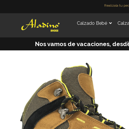
Ir
Realízala tu pe
al
contenido
Calzado Bebé
Calza
M
Nos vamos de vacaciones, desde e