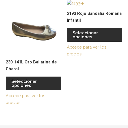
Este
Es
en
en
producto
pr
la
la
2193 Rojo Sandalia Romana
tiene
tie
página
pá
Infantil
múltiples
múl
de
de
variantes.
var
producto
pr
Seleccionar
opciones
Las
La
opciones
op
Accede para ver los
se
se
precios
pueden
pu
230-141L Oro Bailarina de
elegir
ele
Charol
en
en
la
la
Seleccionar
página
pá
opciones
de
de
Accede para ver los
producto
pr
precios