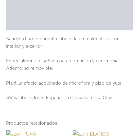
Información adicional
Marca
Valoraciones (0)
Sandalia tipo espardeña fabricada en material textil en
interior y exterior.
Especialmente diseñada para comunión y ceremonia.
Adorno no removible.
Plantilla efecto acolchado de microfibra y piso de yute.
100% fabricado en España, en Caravaca de la Cruz.
Productos relacionados
Este
Es