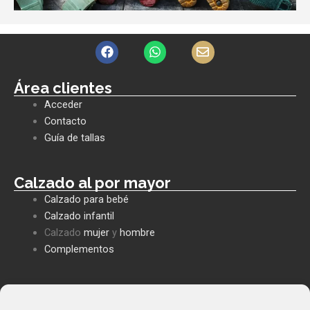
F
W
E
a
h
n
c
a
v
e
t
e
Área clientes
b
s
l
Acceder
o
a
o
o
p
p
Contacto
k
p
e
Guía de tallas
Calzado al por mayor
Calzado para bebé
Calzado infantil
Calzado
mujer
y
hombre
Complementos
Políticas empresa