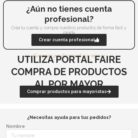
¿Aún no tienes cuenta
profesional?
Crea tu cuenta y compra nuestros productos de forma fácil y
rápida
Crear cuenta profesional
Comprar productos al por mayor
UTILIZA PORTAL FAIRE
COMPRA DE PRODUCTOS
AL POR MAYOR
Comprar productos para mayoristas
¿Necesitas ayuda para tus pedidos?
Nombre