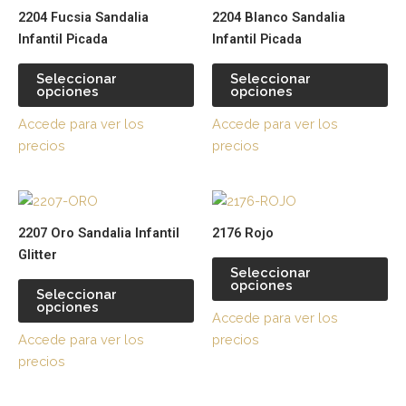
producto
pr
2204 Fucsia Sandalia
2204 Blanco Sandalia
tiene
tie
Infantil Picada
Infantil Picada
múltiples
múl
variantes.
var
Seleccionar
Seleccionar
opciones
opciones
Las
La
opciones
op
Accede para ver los
Accede para ver los
se
se
precios
precios
pueden
pu
elegir
ele
Este
Es
en
en
producto
pr
la
la
2207 Oro Sandalia Infantil
2176 Rojo
tiene
tie
página
pá
Glitter
múltiples
múl
de
de
Seleccionar
opciones
variantes.
var
producto
pr
Seleccionar
opciones
Las
La
Accede para ver los
opciones
op
Accede para ver los
precios
se
se
precios
pueden
pu
elegir
ele