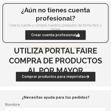
la
la
página
pá
¿Aún no tienes cuenta
de
de
profesional?
producto
pr
Crea tu cuenta y compra nuestros productos de forma fácil y
rápida
Crear cuenta profesional
Comprar productos al por mayor
UTILIZA PORTAL FAIRE
COMPRA DE PRODUCTOS
AL POR MAYOR
Comprar productos para mayoristas
¿Necesitas ayuda para tus pedidos?
Nombre