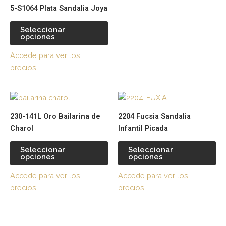
pueden
pu
5-S1064 Plata Sandalia Joya
elegir
ele
en
en
Seleccionar
la
la
opciones
página
pá
Accede para ver los
de
de
precios
producto
pr
Este
Es
producto
pr
230-141L Oro Bailarina de
2204 Fucsia Sandalia
tiene
tie
Charol
Infantil Picada
múltiples
múl
variantes.
var
Seleccionar
Seleccionar
opciones
opciones
Las
La
opciones
op
Accede para ver los
Accede para ver los
se
se
precios
precios
pueden
pu
elegir
ele
en
en