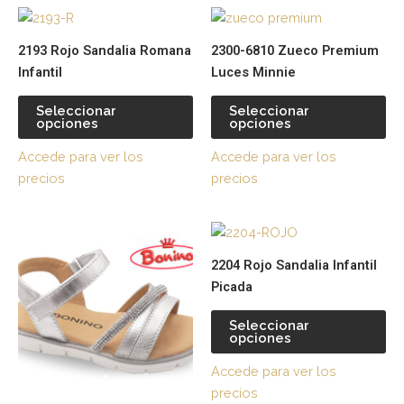
Este
Es
producto
pr
2193 Rojo Sandalia Romana
2300-6810 Zueco Premium
tiene
tie
Infantil
Luces Minnie
múltiples
múl
variantes.
var
Seleccionar
Seleccionar
opciones
opciones
Las
La
opciones
op
Accede para ver los
Accede para ver los
se
se
precios
precios
pueden
pu
elegir
ele
Este
Es
en
en
producto
pr
la
la
2204 Rojo Sandalia Infantil
tiene
tie
página
pá
Picada
múltiples
múl
de
de
variantes.
var
producto
pr
Seleccionar
opciones
Las
La
opciones
op
Accede para ver los
se
se
precios