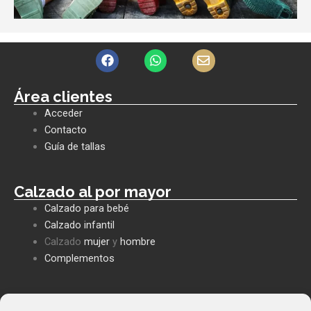
F
W
E
a
h
n
c
a
v
e
t
e
Área clientes
b
s
l
Acceder
o
a
o
o
p
p
Contacto
k
p
e
Guía de tallas
Calzado al por mayor
Calzado para bebé
Calzado infantil
Calzado
mujer
y
hombre
Complementos
Políticas empresa