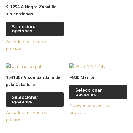
pueden
pu
9-1294 A Negro Zapatilla
elegir
ele
sin cordones
en
en
la
la
Seleccionar
página
pá
opciones
de
de
Accede para ver los
producto
pr
precios
Este
Es
producto
pr
1541307 Visón Sandalia de
P800 Marron
tiene
tie
pala Caballero
múltiples
múl
Seleccionar
opciones
variantes.
var
Seleccionar
opciones
Las
La
Accede para ver los
opciones
op
Accede para ver los
precios
se
se
precios
pueden
pu
elegir
ele