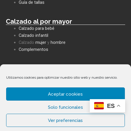
k
p
e
Guía de tallas
Calzado al por mayor
Calzado para bebé
Calzado infantil
Calzado
mujer
y
hombre
Complementos
Políticas empresa
Política de privacidad
Utilizamos cookies para optimizar nuestro sitio web y nuestro servicio.
Envíos y devoluciones
Política de cookies
Aceptar cookies
Términos y condiciones
ES
Solo funcionales
Ver preferencias
Copyright ©
2026
Calzados Fernández Alonso. Todos los