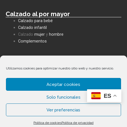
Calzado al por mayor
Calzado para bebé
Calzado infantil
Calzado
mujer
y
hombre
Complementos
Políticas empresa
Política de privacidad
Utilizamos cookies para optimizar nuestro sitio web y nuestro servicio.
Envíos y devoluciones
Política de cookies
Aceptar cookies
Términos y condiciones
ES
Facebook
Whatsapp
Envelope
Phone-
Solo funcionales
alt
Ver preferencias
Copyright ©
2026
Calzados Fernández Alonso. Todos los
Política de cookies
Política de privacidad
derechos reservados.