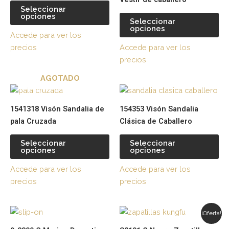
múltiples
múl
Seleccionar
opciones
variantes.
var
Seleccionar
opciones
Las
La
Accede para ver los
opciones
op
precios
Accede para ver los
se
se
precios
pueden
pu
AGOTADO
elegir
ele
Este
Es
en
en
producto
pr
la
la
1541318 Visón Sandalia de
154353 Visón Sandalia
tiene
tie
página
pá
pala Cruzada
Clásica de Caballero
múltiples
múl
de
de
variantes.
var
producto
pr
Seleccionar
Seleccionar
opciones
opciones
Las
La
opciones
op
Accede para ver los
Accede para ver los
se
se
precios
precios
pueden
pu
elegir
ele
Este
Es
en
en
¡Oferta!
producto
pr
la
la