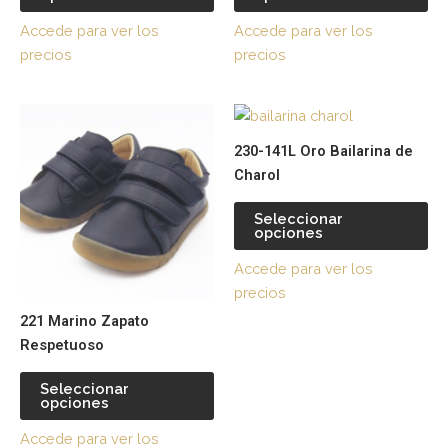
opciones
op
Accede para ver los
Accede para ver los
se
se
precios
precios
pueden
pu
elegir
ele
Este
Es
en
en
producto
pr
la
la
230-141L Oro Bailarina de
tiene
tie
página
pá
Charol
múltiples
múl
de
de
variantes.
var
producto
pr
Seleccionar
opciones
Las
La
opciones
op
Accede para ver los
se
se
precios
pueden
pu
221 Marino Zapato
elegir
ele
Respetuoso
en
en
la
la
Seleccionar
página
pá
opciones
de
de
Accede para ver los