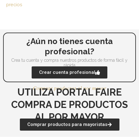
producto
pr
precios
¿Aún no tienes cuenta
profesional?
Crea tu cuenta y compra nuestros productos de forma fácil y
rápida
Crear cuenta profesional
Comprar productos al por mayor
UTILIZA PORTAL FAIRE
COMPRA DE PRODUCTOS
AL POR MAYOR
Comprar productos para mayoristas