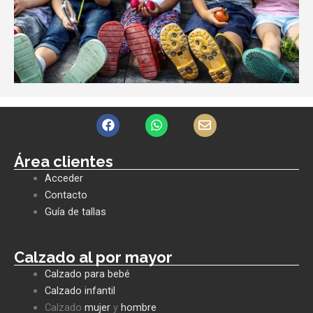
F
W
E
a
h
n
c
a
v
e
t
e
Área clientes
b
s
l
Acceder
o
a
o
o
p
p
Contacto
k
p
e
Guía de tallas
Calzado al por mayor
Calzado para bebé
Calzado infantil
Calzado
mujer
y
hombre