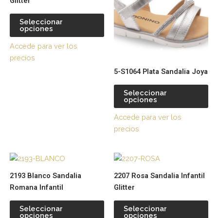
Glitter
múltiples
múl
variantes.
var
Seleccionar
opciones
Las
La
opciones
op
Accede para ver los
se
se
precios
pueden
pu
5-S1064 Plata Sandalia Joya
elegir
ele
en
en
Seleccionar
la
la
opciones
página
pá
Accede para ver los
de
de
precios
producto
pr
Este
Es
producto
pr
2193 Blanco Sandalia
2207 Rosa Sandalia Infantil
tiene
tie
Romana Infantil
Glitter
múltiples
múl
variantes.
var
Seleccionar
Seleccionar
opciones
opciones
Las
La