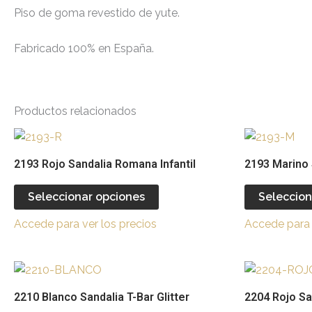
Piso de goma revestido de yute.
Fabricado 100% en España.
Productos relacionados
Este
producto
2193 Rojo Sandalia Romana Infantil
2193 Marino 
tiene
múltiples
Seleccionar opciones
Seleccion
variantes.
Accede para ver los precios
Accede para 
Las
opciones
se
Este
pueden
producto
2210 Blanco Sandalia T-Bar Glitter
2204 Rojo San
elegir
tiene