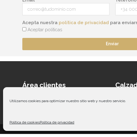
Acepta nuestra
política de privacidad
para enviar
Aceptar políticas
Enviar
Área clientes
Calzad
Acceder
Ca
Contacto
Cal
Utilizamos cookies para optimizar nuestro sitio web y nuestro servicio.
Guía de tallas
Ca
Co
Política de cookies
Política de privacidad
Copy