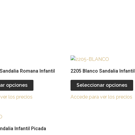
Este
producto
Sandalia Romana Infantil
2205 Blanco Sandalia Infantil
tiene
múltiples
ar opciones
Seleccionar opciones
variantes.
v
ver los precios
Accede para ver los precios
Las
opciones
se
Este
pueden
producto
dalia Infantil Picada
elegir
e
tiene