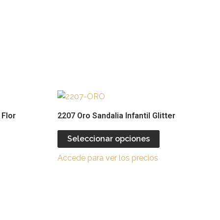
Este
Este
producto
producto
 Flor
2207 Oro Sandalia Infantil Glitter
tiene
tiene
múltiples
múltiples
Seleccionar opciones
ariantes.
variantes.
Accede para ver los precios
Las
Las
opciones
opciones
se
se
pueden
pueden
legir
elegir