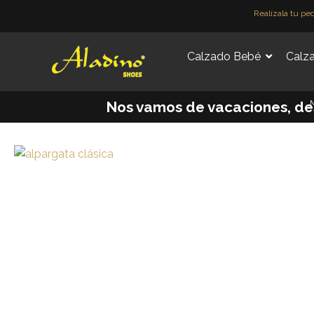
Ir
Realízala tu pe
al
contenido
Calzado Bebé
Calza
M
Nos vamos de vacaciones, desde