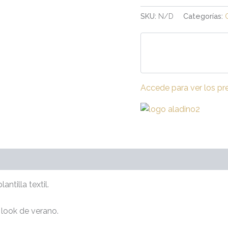
SKU:
N/D
Categorías:
Accede para ver los pr
raciones (0)
antilla textil.
 look de verano.