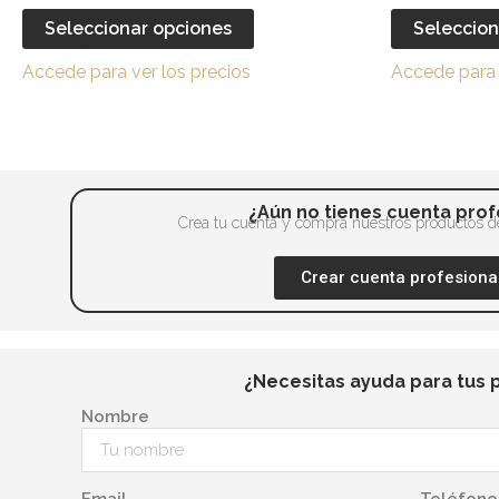
en
múltiples
Seleccionar opciones
Seleccion
la
variantes.
página
Accede para ver los precios
Accede para 
Las
de
opciones
producto
se
pueden
elegir
¿Aún no tienes cuenta prof
en
Crea tu cuenta y compra nuestros productos de
la
Crear cuenta profesiona
página
de
producto
¿Necesitas ayuda para tus 
Nombre
Email
Teléfono