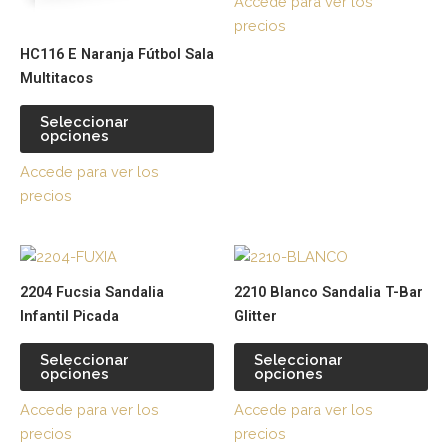
Accede para ver los
se
se
precios
pueden
pu
HC116 E Naranja Fútbol Sala
elegir
ele
Multitacos
en
en
la
la
Seleccionar
página
pá
opciones
de
de
Accede para ver los
producto
pr
precios
Este
Es
producto
pr
2204 Fucsia Sandalia
2210 Blanco Sandalia T-Bar
tiene
tie
Infantil Picada
Glitter
múltiples
múl
variantes.
var
Seleccionar
Seleccionar
opciones
opciones
Las
La
opciones
op
Accede para ver los
Accede para ver los
se
se
precios
precios
pueden
pu