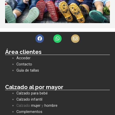
F
W
E
a
h
n
c
a
v
e
t
e
Área clientes
b
s
l
Acceder
o
a
o
o
p
p
Contacto
k
p
e
Guía de tallas
Calzado al por mayor
Calzado para bebé
Calzado infantil
Calzado
mujer
y
hombre
Complementos