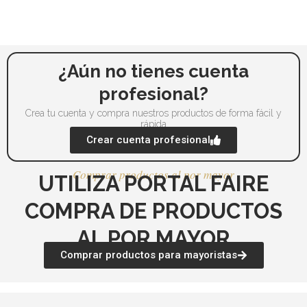
elegir
ele
en
en
la
la
página
pá
¿Aún no tienes cuenta
de
de
profesional?
producto
pr
Crea tu cuenta y compra nuestros productos de forma fácil y
rápida
Crear cuenta profesional
Comprar productos al por mayor
UTILIZA PORTAL FAIRE
COMPRA DE PRODUCTOS
AL POR MAYOR
Comprar productos para mayoristas