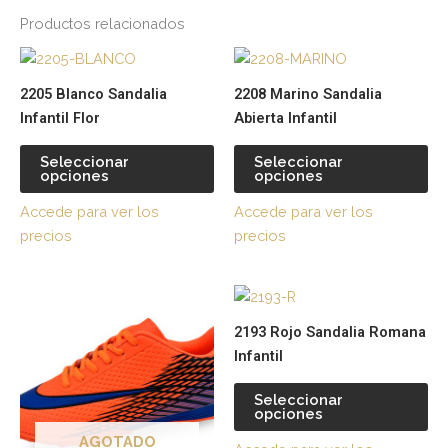
Productos relacionados
Este
Es
producto
pr
2205 Blanco Sandalia
2208 Marino Sandalia
tiene
tie
Infantil Flor
Abierta Infantil
múltiples
múl
variantes.
var
Seleccionar
Seleccionar
opciones
opciones
Las
La
opciones
op
Accede para ver los
Accede para ver los
se
se
precios
precios
pueden
pu
elegir
ele
Este
Es
en
en
producto
pr
la
la
2193 Rojo Sandalia Romana
tiene
tie
página
pá
Infantil
múltiples
múl
de
de
variantes.
var
producto
pr
Seleccionar
opciones
Las
La
opciones
op
AGOTADO