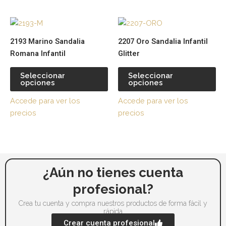
Este
Es
producto
pr
2193 Marino Sandalia
2207 Oro Sandalia Infantil
tiene
tie
Romana Infantil
Glitter
múltiples
múl
variantes.
var
Seleccionar
Seleccionar
opciones
opciones
Las
La
opciones
op
Accede para ver los
Accede para ver los
se
se
precios
precios
pueden
pu
elegir
ele
en
en
la
la
página
pá
¿Aún no tienes cuenta
de
de
profesional?
producto
pr
Crea tu cuenta y compra nuestros productos de forma fácil y
rápida
Crear cuenta profesional