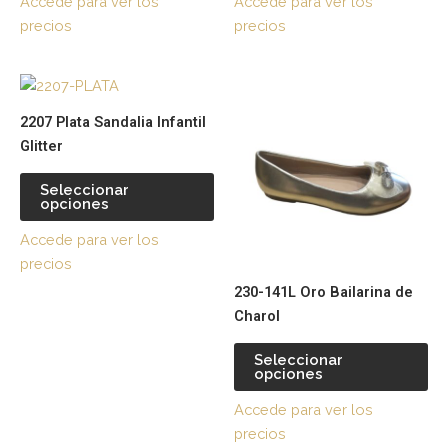
Accede para ver los
Accede para ver los
se
se
precios
precios
pueden
pu
elegir
ele
Este
Es
en
en
producto
pr
la
la
2207 Plata Sandalia Infantil
tiene
tie
página
pá
Glitter
múltiples
múl
de
de
variantes.
var
producto
pr
Seleccionar
opciones
Las
La
opciones
op
Accede para ver los
se
se
precios
pueden
pu
230-141L Oro Bailarina de
elegir
ele
Charol
en
en
la
la
Seleccionar
página
pá
opciones
de
de
Accede para ver los
producto
pr
precios