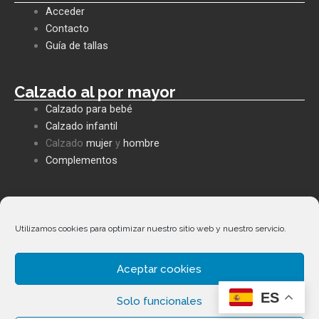
b
s
l
Acceder
o
a
o
o
p
p
Contacto
k
p
e
Guía de tallas
Calzado al por mayor
Calzado para bebé
Calzado infantil
Calzado
mujer
y
hombre
Complementos
Políticas empresa
Política de privacidad
Utilizamos cookies para optimizar nuestro sitio web y nuestro servicio.
Envíos y devoluciones
Política de cookies
Aceptar cookies
Términos y condiciones
Facebook
Whatsapp
Envelope
Phone-
ES
Solo funcionales
alt