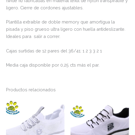
(wide fit) fabricadas en material textil de nylon transpirable y
ligero. Cierre de cordones ajustables.
Plantilla extraíble de doble memory que amortigua la
pisada y piso grueso ultra ligero con huella antideslizante.
Ideales para salir a correr.
Cajas surtidas de 12 pares del 36/41: 1 2 3 3 2 1
Media caja disponible por 0,25 cts más el par.
Productos relacionados
Este
Es
producto
pr
tiene
tie
múltiples
múl
variantes.
var