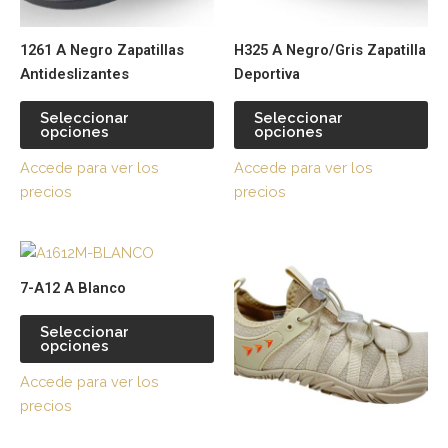
se
se
pueden
pu
1261 A Negro Zapatillas
H325 A Negro/Gris Zapatilla
elegir
ele
Antideslizantes
Deportiva
en
en
la
la
Seleccionar
Seleccionar
página
pá
opciones
opciones
de
de
Accede para ver los
Accede para ver los
producto
pr
precios
precios
Este
Es
producto
pr
7-A12 A Blanco
tiene
tie
múltiples
múl
Seleccionar
opciones
variantes.
var
Las
La
Accede para ver los
opciones
op
precios
se
se
pueden
pu