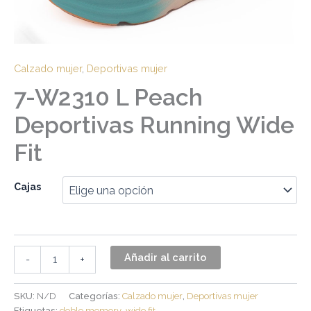
Calzado mujer
,
Deportivas mujer
7-W2310 L Peach
Deportivas Running Wide
Fit
Cajas
Añadir al carrito
-
+
SKU:
N/D
Categorías:
Calzado mujer
,
Deportivas mujer
Etiquetas:
doble memory
,
wide fit