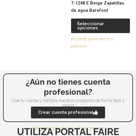
7-1248 E Beige Zapatillas
elegir
ele
de agua Barefoot
en
en
la
la
Seleccionar
página
pá
opciones
de
de
Accede para ver los
producto
pr
precios
¿Aún no tienes cuenta
profesional?
Crea tu cuenta y compra nuestros productos de forma fácil y
rápida
Crear cuenta profesional
Comprar productos al por mayor
UTILIZA PORTAL FAIRE