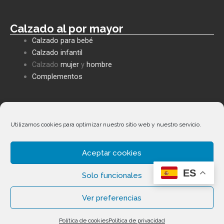
Calzado al por mayor
Calzado para bebé
Calzado infantil
Calzado
mujer
y
hombre
Complementos
Políticas empresa
Política de privacidad
Utilizamos cookies para optimizar nuestro sitio web y nuestro servicio.
Envíos y devoluciones
Política de cookies
Aceptar cookies
Términos y condiciones
Facebook
Whatsapp
Envelope
Phone-
alt
ES
Solo funcionales
Ver preferencias
Copyright ©
2026
Calzados Fernández Alonso. Todos los
Política de cookies
Política de privacidad
derechos reservados.