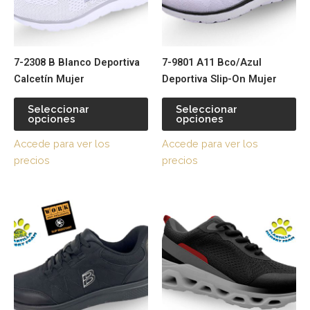
Las
La
opciones
op
se
se
pueden
pu
7-2308 B Blanco Deportiva
7-9801 A11 Bco/Azul
elegir
ele
Calcetín Mujer
Deportiva Slip-On Mujer
en
en
la
la
Seleccionar
Seleccionar
página
pá
opciones
opciones
de
de
Accede para ver los
Accede para ver los
producto
pr
precios
precios
Este
Es
producto
pr
tiene
tie
múltiples
múl
variantes.
var
Las
La
opciones
op