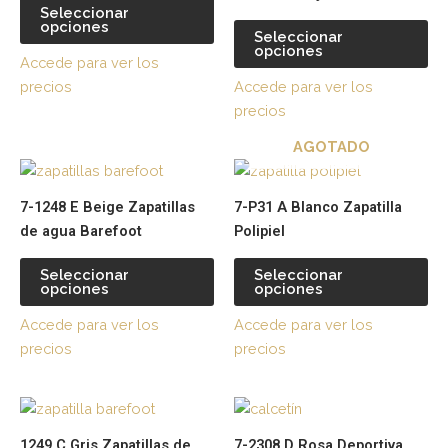
múltiples
múl
Seleccionar
opciones
variantes.
var
Seleccionar
opciones
Las
La
Accede para ver los
opciones
op
precios
Accede para ver los
se
se
precios
pueden
pu
AGOTADO
elegir
ele
Este
Es
en
en
producto
pr
la
la
7-1248 E Beige Zapatillas
7-P31 A Blanco Zapatilla
tiene
tie
página
pá
de agua Barefoot
Polipiel
múltiples
múl
de
de
variantes.
var
producto
pr
Seleccionar
Seleccionar
opciones
opciones
Las
La
opciones
op
Accede para ver los
Accede para ver los
se
se
precios
precios
pueden
pu
elegir
ele
Este
Es
en
en
producto
pr
la
la
1249 C Gris Zapatillas de
7-2308 D Rosa Deportiva