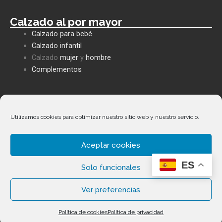
Calzado al por mayor
Calzado para bebé
Calzado infantil
Calzado
mujer
y
hombre
Complementos
Políticas empresa
Política de privacidad
Utilizamos cookies para optimizar nuestro sitio web y nuestro servicio.
Envíos y devoluciones
Política de cookies
Aceptar cookies
Términos y condiciones
ES
Facebook
Whatsapp
Envelope
Phone-
Solo funcionales
alt
Ver preferencias
Copyright ©
2026
Calzados Fernández Alonso. Todos los
Política de cookies
Política de privacidad
derechos reservados.