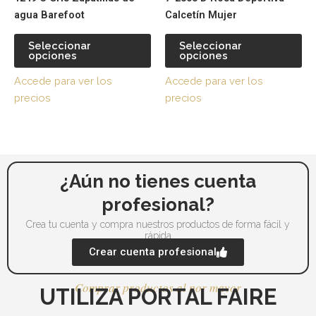
tiene
tie
página
pá
agua Barefoot
Calcetín Mujer
múltiples
múl
de
de
variantes.
var
producto
pr
Seleccionar
Seleccionar
opciones
opciones
Las
La
opciones
op
Accede para ver los
Accede para ver los
se
se
precios
precios
pueden
pu
elegir
ele
en
en
la
la
página
pá
¿Aún no tienes cuenta
de
de
profesional?
producto
pr
Crea tu cuenta y compra nuestros productos de forma fácil y
rápida
Crear cuenta profesional
Comprar productos al por mayor
UTILIZA PORTAL FAIRE