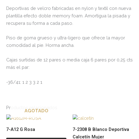
Deportivas de velcro fabricadas en nylon y textil con nueva
plantilla efecto doble memory foam. Amortigua la pisada y
recupera su forma a cada paso.
Piso de goma grueso y ultra-ligero que ofrece la mayor
comodidad al pie. Horma ancha.
Cajas surtidas de 12 pares o media caja 6 pares por 0,25 cts
más el par:
-36/41: 1 2 3 3 2 1
Productos relacionados
AGOTADO
Este
Es
producto
pr
7-A12 G Rosa
7-2308 B Blanco Deportiva
tiene
tie
Calcetín Mujer