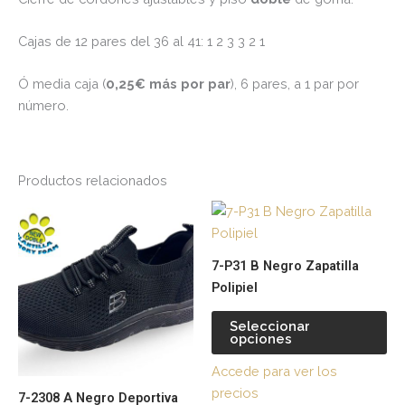
Cajas de 12 pares del 36 al 41: 1 2 3 3 2 1
Ó media caja (
0,25€ más por par
), 6 pares, a 1 par por
número.
Productos relacionados
Este
Es
producto
pr
tiene
tie
7-P31 B Negro Zapatilla
múltiples
múl
Polipiel
variantes.
var
Las
La
Seleccionar
opciones
opciones
op
se
se
Accede para ver los
pueden
pu
precios
7-2308 A Negro Deportiva