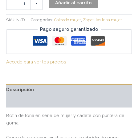
Añadir al carrito
-
+
SKU:
N/D
Categorías:
Calzado mujer
,
Zapatillas lona mujer
Pago seguro garantizado
Accede para ver los precios
Descripción
Valoraciones (0)
Botín de lona en serie de mujer y cadete con puntera de
goma.
Cierre de cordones ajustables y piso
doble
de goma.