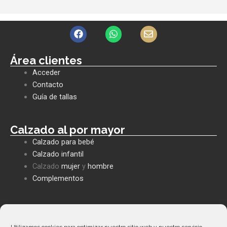
F
W
E
a
h
n
c
a
v
e
t
e
Área clientes
b
s
l
Acceder
o
a
o
o
p
p
Contacto
k
p
e
Guía de tallas
Calzado al por mayor
Calzado para bebé
Calzado infantil
Calzado
mujer
y
hombre
Complementos
Políticas empresa
Política de privacidad