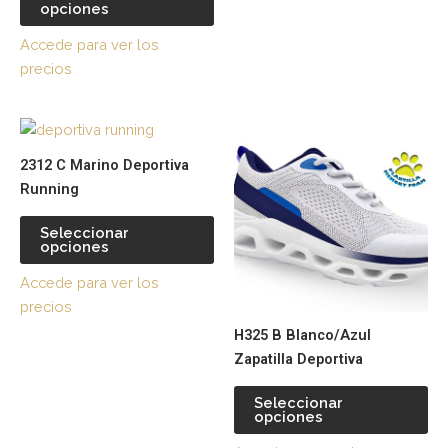
la
la
opciones
página
pá
Accede para ver los
de
de
precios
producto
pr
Este
Es
producto
pr
2312 C Marino Deportiva
tiene
tie
Running
múltiples
múl
variantes.
var
Seleccionar
opciones
Las
La
opciones
op
Accede para ver los
se
se
precios
pueden
pu
H325 B Blanco/Azul
elegir
ele
Zapatilla Deportiva
en
en
la
la
Seleccionar
página
pá
opciones
de
de