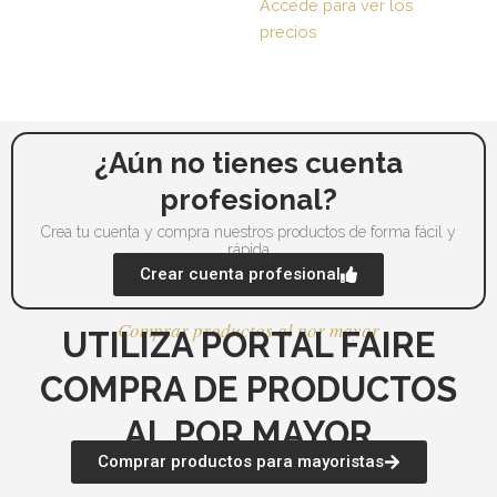
Accede para ver los
producto
pr
precios
¿Aún no tienes cuenta
profesional?
Crea tu cuenta y compra nuestros productos de forma fácil y
rápida
Crear cuenta profesional
Comprar productos al por mayor
UTILIZA PORTAL FAIRE
COMPRA DE PRODUCTOS
AL POR MAYOR
Comprar productos para mayoristas