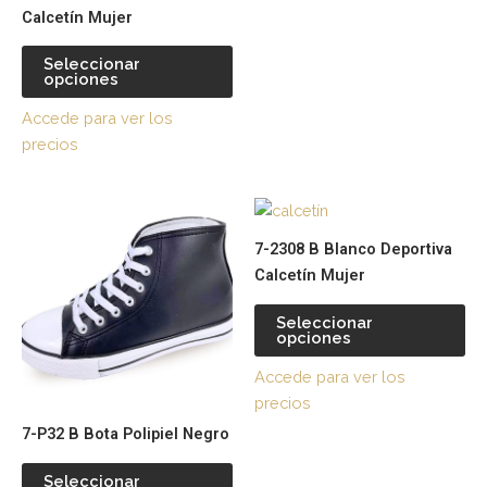
elegir
ele
Calcetín Mujer
en
en
la
la
Seleccionar
página
pá
opciones
de
de
Accede para ver los
producto
pr
precios
Este
Es
producto
pr
7-2308 B Blanco Deportiva
tiene
tie
Calcetín Mujer
múltiples
múl
variantes.
var
Seleccionar
opciones
Las
La
opciones
op
Accede para ver los
se
se
precios
pueden
pu
7-P32 B Bota Polipiel Negro
elegir
ele
en
en
Seleccionar